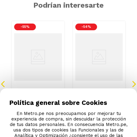
Podrían interesarte
-
55 %
-
54 %
Almohada Krea
PACK 2 FDAS ALMOHADA
Viscoelástica
144H 50X70 PEONIA
50x30x10cm
Política general sobre Cookies
S/
34
.
90
S/
16
.
90
S/
77.99
S/
36.99
En Metro.pe nos preocupamos por mejorar tu
experiencia de compra, sin descuidar la protección
de tus datos personales. En consecuencia Metro.pe,
usa dos tipos de cookies las Funcionales y las de
Analítica y Optimización ¿consiente el uso de las