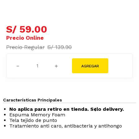
S/
59
.
00
S/
139
.
90
－
＋
Características Principales
No aplica para retiro en tienda. S¢lo delivery.
Espuma Memory Foam
Tela tejido de punto
Tratamiento anti caro, antibacteria y antihongo