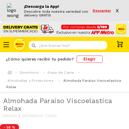
¡Descarga la App!
X
Descargar
Descubre toda nuestra variedad con
delivery GRATIS
¿Que buscas hoy?
Elegir
¿Cómo quieres recibir tu pedido?
Dormitorio
Ropa de Cama
Almohadas y Protectores
Almohada Paraíso Viscoelastica
Relax
Almohada Paraíso Viscoelastica
Relax
PARAISO
REFERENCIA
:
733847
-
58 %