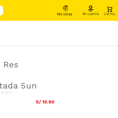
e Res
tada 5un
:
975377
S/
10
.
90