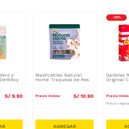
-
28 %
dero y
Masticables Natural
Galletas 
Dentitoy
Home Traqueas de Res
Original 
S/
9
.
90
S/
10
.
90
Precio Online
Precio Onli
Precio regul