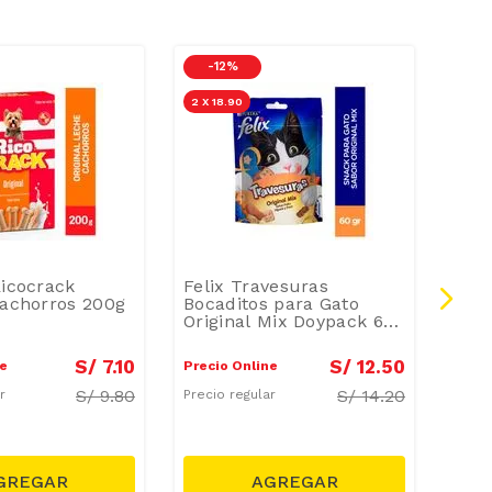
-
12 %
-
2
2 X 18.90
Ricocrack
Felix Travesuras
Snac
Cachorros 200g
Bocaditos para Gato
de 
Original Mix Doypack 60
gr
S/
7
.
10
S/
12
.
50
ne
Precio Online
Preci
S/
9.80
S/
14.20
ar
Precio regular
Preci