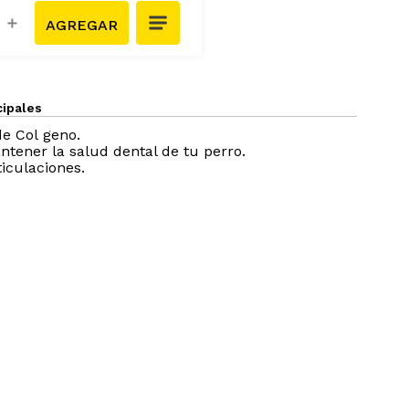
＋
cipales
de Col geno.
ntener la salud dental de tu perro.
ticulaciones.