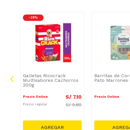
-
28 %
s de
Galletas Ricocrack
Barritas de Cor
Multisabores Cachorros
Pato Marrones 
200g
2
.
90
S/
7
.
10
Precio Online
Precio Online
16.90
S/
9.80
Precio regular