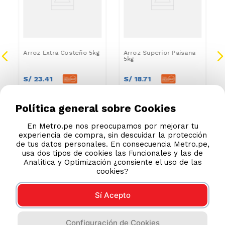
Arroz Extra Costeño 5kg
Arroz Superior Paisana
5kg
S/
23
.
41
S/
18
.
71
S/
24
.
90
S/
19
.
90
Política general sobre Cookies
En Metro.pe nos preocupamos por mejorar tu
experiencia de compra, sin descuidar la protección
de tus datos personales. En consecuencia Metro.pe,
usa dos tipos de cookies las Funcionales y las de
Analítica y Optimización ¿consiente el uso de las
cookies?
Sí Acepto
Configuración de Cookies