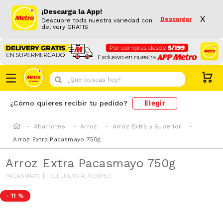
¡Descarga la App!
X
Descargar
Descubre toda nuestra variedad con
delivery GRATIS
¿Que buscas hoy?
Elegir
¿Cómo quieres recibir tu pedido?
Abarrotes
Arroz
Arroz Extra y Superior
Arroz Extra Pacasmayo 750g
Arroz Extra Pacasmayo 750g
PACASMAYO
REFERENCIA
:
1036150
-
11 %