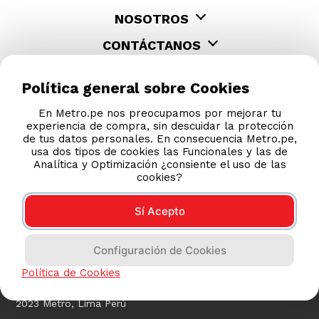
NOSOTROS
CONTÁCTANOS
Política general sobre Cookies
En Metro.pe nos preocupamos por mejorar tu
experiencia de compra, sin descuidar la protección
de tus datos personales. En consecuencia Metro.pe,
usa dos tipos de cookies las Funcionales y las de
Analítica y Optimización ¿consiente el uso de las
cookies?
Sí Acepto
COMPRAS 100% SEGURAS
Configuración de Cookies
Esta tienda usa Niubiz para realizar transacciones
electrónicas.
Política de Cookies
2023 Metro, Lima Perú