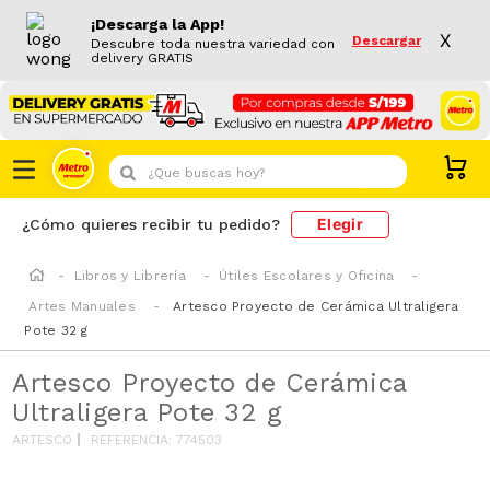
¡Descarga la App!
X
Descargar
Descubre toda nuestra variedad con
delivery GRATIS
¿Que buscas hoy?
Elegir
¿Cómo quieres recibir tu pedido?
Libros y Librería
Útiles Escolares y Oficina
Artes Manuales
Artesco Proyecto de Cerámica Ultraligera
Pote 32 g
Artesco Proyecto de Cerámica
Ultraligera Pote 32 g
ARTESCO
REFERENCIA
:
774503