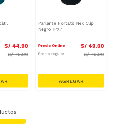
átil
Parlante Portatil Nex Clip
Negro IPX7
S/
44
.
90
S/
49
.
00
Precio Online
S/
79.00
S/
79.00
Precio regular
ductos