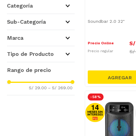
Tecnología
(
12
)
Categoría
Audio
(
11
)
Sub-Categoría
Soundbar 2.0 32"
Televisores
(
1
)
Minicomponentes
(
8
)
Marca
Parlantes
(
3
)
S/
Precio Online
Soundbar y Home Theater
NEX
(
12
)
S
Precio regular
Tipo de Producto
(
1
)
Parlantes
(
7
)
Parlantes Portátiles
(
4
)
Parlantes Bluetooth
(
1
)
S/ 29.00
–
S/ 269.00
-
58 %