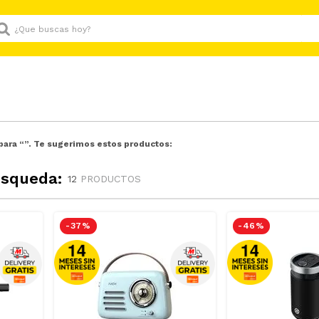
Que buscas hoy?
para “
”. Te sugerimos estos productos:
úsqueda:
12
PRODUCTOS
-
37 %
-
46 %