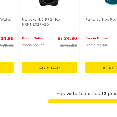
5Watss
Karaoke 4.5 PR2 Nex
Parlante Nex Port
KRKNE02PV20
34
.
90
S/
34
.
90
Precio Online
Precio Online
/
79.00
S/
69.00
Precio regular
Precio regular
Has visto todos los
12
pro