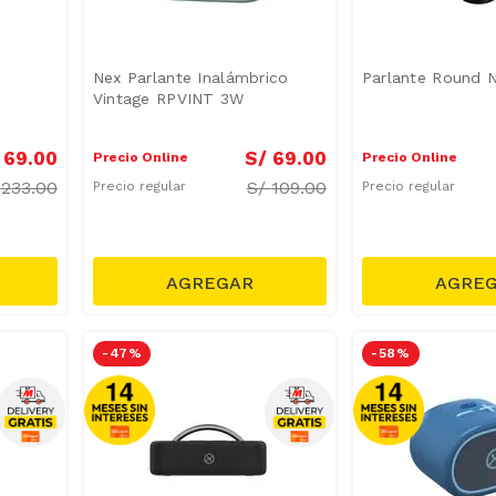
Nex Parlante Inalámbrico
Parlante Round N
Vintage RPVINT 3W
69
.
00
S/
69
.
00
Precio Online
Precio Online
/
233.00
S/
109.00
Precio regular
Precio regular
-
47 %
-
58 %