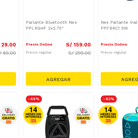
Parlante Bluetooth Nex
Nex Parlante Ina
PPLRGHF 2x2.75"
PPFBRC1 5W
29
.
00
S/
159
.
00
Precio Online
Precio Online
/
69.00
S/
299.00
Precio regular
Precio regular
-
49 %
-
43 %