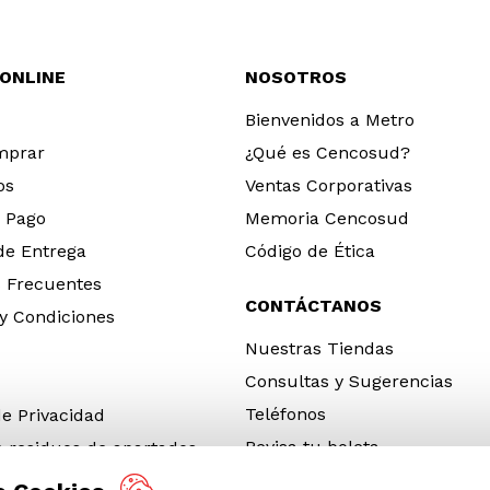
 ONLINE
NOSOTROS
Bienvenidos a Metro
mprar
¿Qué es Cencosud?
os
Ventas Corporativas
 Pago
Memoria Cencosud
 de Entrega
Código de Ética
 Frecuentes
CONTÁCTANOS
y Condiciones
Nuestras Tiendas
Consultas y Sugerencias
Teléfonos
de Privacidad
Revisa tu boleta
e residuos de apartados
 y electrónicos (RAEE)