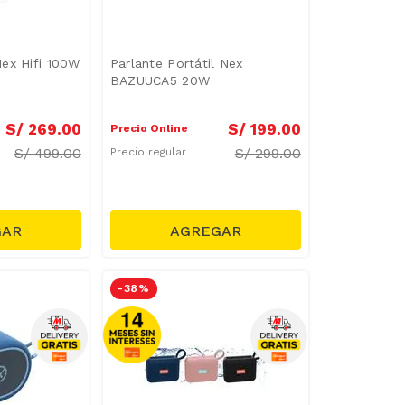
ex Hifi 100W
Parlante Portátil Nex
BAZUUCA5 20W
S/
269
.
00
S/
199
.
00
Precio Online
S/
499.00
S/
299.00
Precio regular
-
38 %