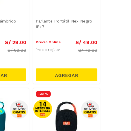
lámbrico
Parlante Portátil Nex Negro
IPx7
S/
29
.
00
S/
49
.
00
Precio Online
S/
69.00
S/
79.00
Precio regular
-
38 %