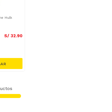
ne Hulk
S/
32
.
90
uctos