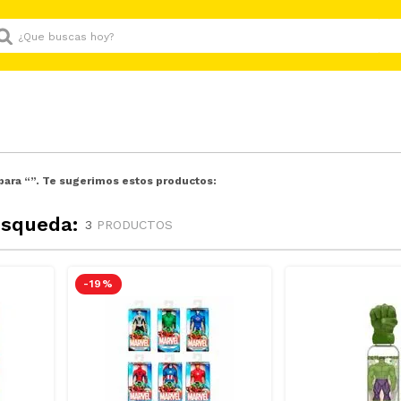
Que buscas hoy?
para “
”. Te sugerimos estos productos:
úsqueda:
3
PRODUCTOS
-
19 %