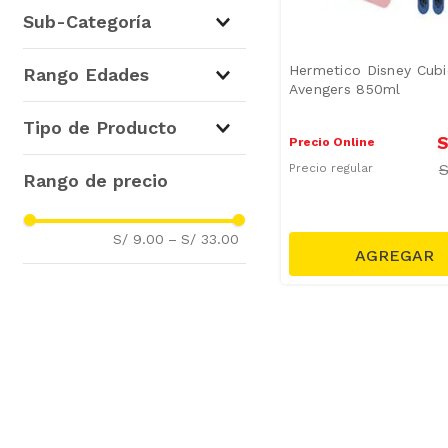
Cocina
(
2
)
Sub-Categoría
Juguetes Infantiles
(
1
)
Tomatodos
(
1
)
Hermetico Disney Cubi
Rango Edades
Avengers 850ml
Tappers, Refractarios y
Fuentes
(
1
)
De 3 a 5 años
(
1
)
Tipo de Producto
Figuras de Acción
(
1
)
S
Precio Online
Táper Herméticos
(
1
)
Precio regular
Botellas
(
1
)
S/ 9.00
–
S/ 33.00