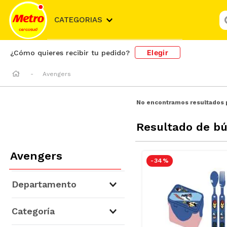
¿
CATEGORIAS
Elegir
¿Cómo quieres recibir tu pedido?
Avengers
No encontramos resultados 
Resultado de b
Avengers
-
34 %
Departamento
Hogar y Bazar
(
2
)
Categoría
La Juguetería
(
1
)