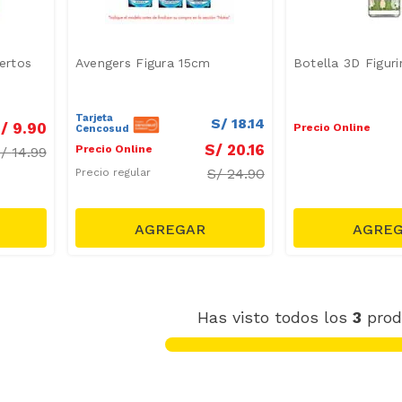
ertos
Avengers Figura 15cm
Botella 3D Figuri
Tarjeta
S/
18
.
14
/
9
.
90
Precio Online
Cencosud
S/
20
.
16
Precio Online
S/
14.99
S/
24.90
Precio regular
Has visto todos los
3
prod