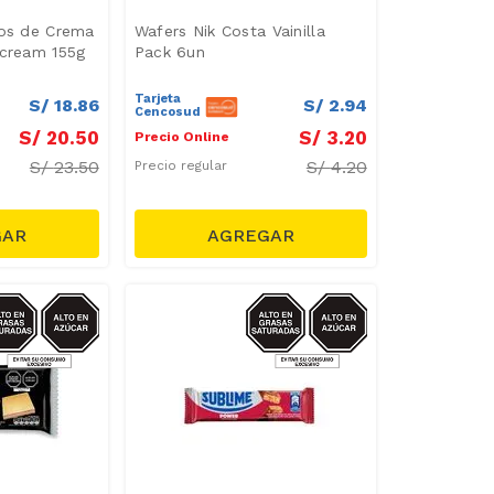
nos de Crema
Wafers Nik Costa Vainilla
ucream 155g
Pack 6un
Tarjeta
S/
18
.
86
S/
2
.
94
Cencosud
S/
20
.
50
S/
3
.
20
Precio Online
S/
23.50
S/
4.20
Precio regular
ZUCAR/GRASAS-
AZUCAR/GRASAS-
SAT
SAT