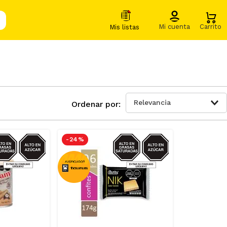
Relevancia
ZUCAR/GRASAS-
AZUCAR/GRASAS-
-
24 %
SAT
SAT