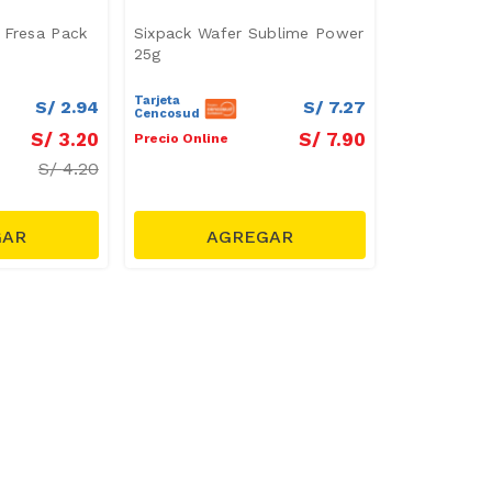
 Fresa Pack
Sixpack Wafer Sublime Power
25g
Tarjeta
S/
2
.
94
S/
7
.
27
Cencosud
S/
3
.
20
S/
7
.
90
Precio Online
S/
4.20