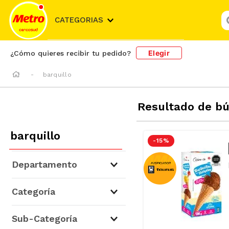
¿
CATEGORIAS
Elegir
¿Cómo quieres recibir tu pedido?
barquillo
Resultado de b
barquillo
-
15 %
Departamento
Abarrotes
(
34
)
Categoría
Galletas, Snacks y Golosinas
Sub-Categoría
(
34
)