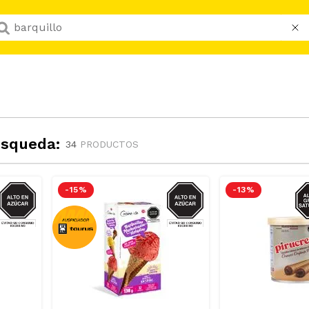
Que buscas hoy?
úsqueda:
34
PRODUCTOS
AZUCAR
AZUCAR
A
-
15 %
-
13 %