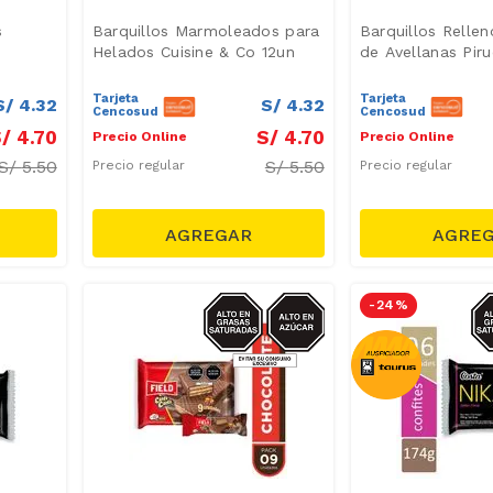
s
Barquillos Marmoleados para
Barquillos Relle
Helados Cuisine & Co 12un
de Avellanas Pir
Tarjeta
Tarjeta
S/
4
.
32
S/
4
.
32
Cencosud
Cencosud
/
4
.
70
S/
4
.
70
Precio Online
Precio Online
S/
5.50
S/
5.50
Precio regular
Precio regular
AZUCAR/GRASAS-
A
-
24 %
SAT