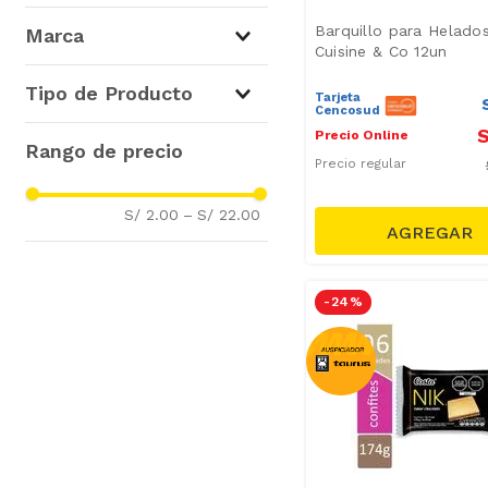
Bizcotelas, Barquillos y
Barquillo para Helado
Marca
Wafers
(
34
)
Cuisine & Co 12un
Tipo de Producto
Tarjeta
Cencosud
Cuisine & Co
(
10
)
S
Precio Online
Wafers y Barquillos
(
18
)
Bauducco
(
4
)
Precio regular
Bizcotelas
(
2
)
Vicenzi
(
4
)
Caramelos y Masticables
(
1
)
S/ 2.00
–
S/ 22.00
Choco Golden
(
2
)
Galletas Bañadas y Rellenas
Costa
(
1
)
(
3
)
Field
(
2
)
-
24 %
Bon o Bon
(
1
)
Kinder
(
1
)
Nestle
(
1
)
Nik
(
1
)
Mostrar 5 más