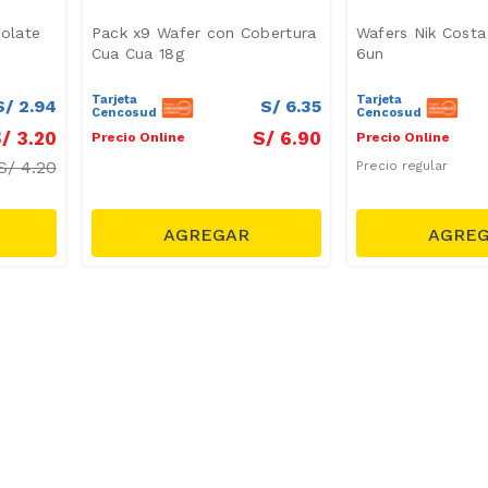
olate
Pack x9 Wafer con Cobertura
Wafers Nik Costa
Cua Cua 18g
6un
Tarjeta
Tarjeta
S/
2
.
94
S/
6
.
35
Cencosud
Cencosud
/
3
.
20
S/
6
.
90
Precio Online
Precio Online
S/
4.20
Precio regular