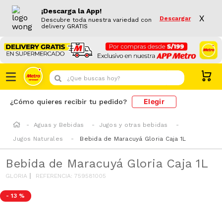
¡Descarga la App!
X
Descargar
Descubre toda nuestra variedad con
delivery GRATIS
¿Que buscas hoy?
Elegir
¿Cómo quieres recibir tu pedido?
Aguas y Bebidas
Jugos y otras bebidas
Jugos Naturales
Bebida de Maracuyá Gloria Caja 1L
Bebida de Maracuyá Gloria Caja 1L
GLORIA
REFERENCIA
:
759581005
-
13 %