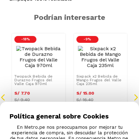
Podrían interesarte
-
18 %
-
9 %
Twopack Bebida de
Sixpack x2 Bebida de
Durazno Frugos del
Mango Frugos del Valle
Valle Caja 970ml
Caja 235ml
Política general sobre Cookies
S/
7
.
70
S/
15
.
00
S/
9.40
S/
16.40
En Metro.pe nos preocupamos por mejorar tu
experiencia de compra, sin descuidar la protección
de tus datos personales. En consecuencia Metro.pe,