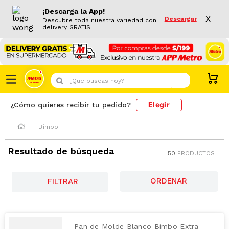
¡Descarga la App!
X
Descargar
Descubre toda nuestra variedad con
delivery GRATIS
¿Que buscas hoy?
Elegir
¿Cómo quieres recibir tu pedido?
Bimbo
Resultado de búsqueda
50
PRODUCTOS
FILTRAR
Pan de Molde Blanco Bimbo Extra