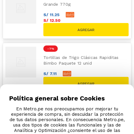
Grande 770g
S/
11
.
25
S/
12
.
50
-
7 %
Tortillas de Trigo Clásicas Rapiditas
Bimbo Paquete 12 unid
S/
7
.
11
S/
7
.
90
S/
8.50
Política general sobre Cookies
En Metro.pe nos preocupamos por mejorar tu
experiencia de compra, sin descuidar la protección
de tus datos personales. En consecuencia Metro.pe,
usa dos tipos de cookies las Funcionales y las de
Analítica y Optimización ¿consiente el uso de las