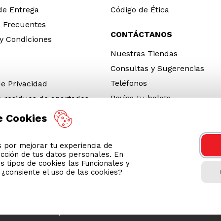
 de Entrega
Código de Ética
 Frecuentes
CONTÁCTANOS
y Condiciones
Nuestras Tiendas
Consultas y Sugerencias
Teléfonos
de Privacidad
Revisa tu boleta
e residuos de apartados
 y electrónicos (RAEE)
e Cookies
e Neumáticos Fuera de Uso
por mejorar tu experiencia de
 App
ección de tus datos personales. En
ro 2026
s tipos de cookies las Funcionales y
n ¿consiente el uso de las cookies?
tienda usa Niubiz para realizar transacciones electrónicas.