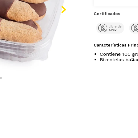
Certificados
Características Prin
Contiene 100 g
Bizcotelas ba¤a