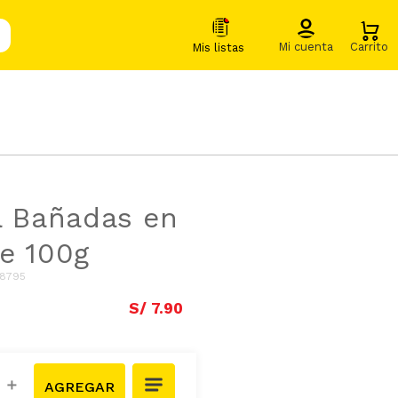
a Bañadas en
e 100g
8795
S/
7
.
90
＋