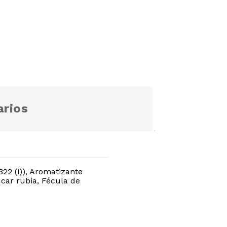
rios
22 (i)), Aromatizante
zúcar rubia, Fécula de