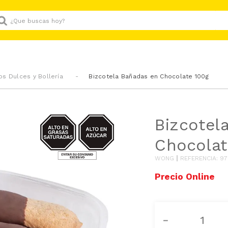
Que buscas hoy?
os Dulces y Bollería
Bizcotela Bañadas en Chocolate 100g
AZUCAR/GRASAS-
Bizcotel
SAT
Chocolat
WONG
REFERENCIA
:
97
－