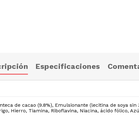
ripción
Especificaciones
Comenta
teca de cacao (9.8%), Emulsionante (lecitina de soya sin 3
rigo, Hierro, Tiamina, Riboflavina, Niacina, ácido fólico, A