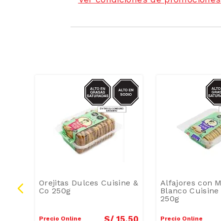
ZUCAR
SODIO/GRASAS-
AZU
SAT
el
Orejitas Dulces Cuisine &
Alfajores con 
Co 250g
Blanco Cuisine
250g
4
.
90
S/
15
.
50
Precio Online
Precio Online