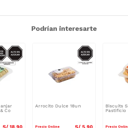
Podrían interesarte
CAR/GRASAS-
AZUCAR
SAT
Manjar
Arrocito Dulce 18un
Biscuits S
 & Co
Pastificio
S/
18
.
90
S/
5
.
90
Precio Online
Precio Onli