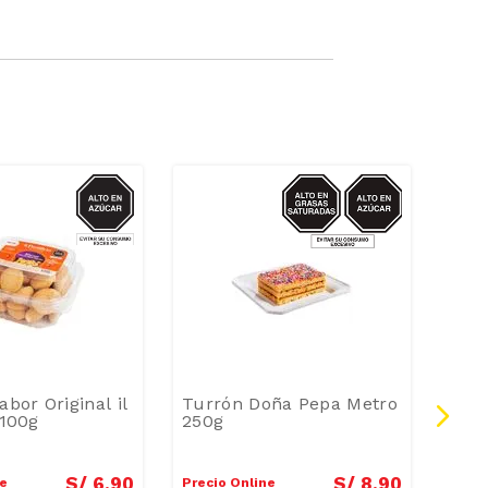
AZUCAR
AZUCAR/GRASAS-
SAT
abor Original il
Turrón Doña Pepa Metro
Alfa
 100g
250g
Lúc
14u
S/
6
.
90
S/
8
.
90
ne
Precio Online
Preci