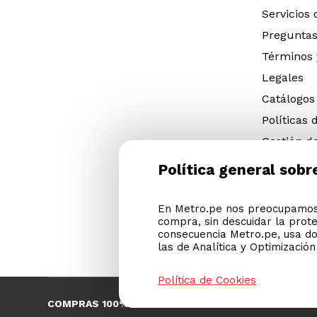
Servicios
Preguntas
Términos 
Legales
Catálogos
Políticas 
Gestión d
eléctricos
Política general sobr
Gestión d
(NFU)
En Metro.pe nos preocupamos 
Descargar
compra, sin descuidar la prot
Cyber Met
consecuencia Metro.pe, usa do
las de Analítica y Optimizació
Política de Cookies
COMPRAS 100% SEGURAS
Esta 