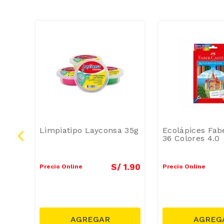
Limpiatipo Layconsa 35g
Ecolápices Fabe
36 Colores 4.0
1
.
40
S/
1
.
90
Precio Online
Precio Online