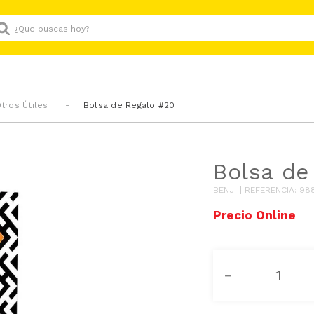
Que buscas hoy?
tros Útiles
Bolsa de Regalo #20
Bolsa de
BENJI
REFERENCIA
:
98
－