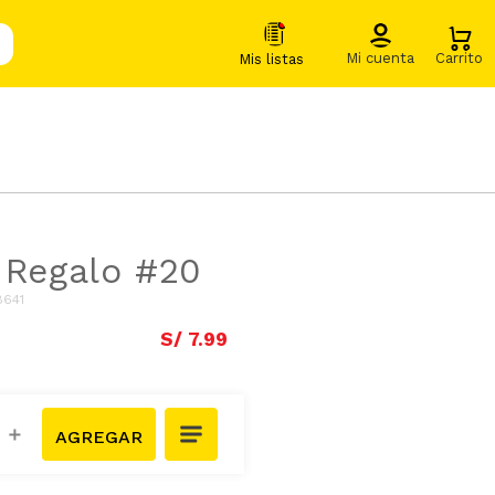
 Regalo #20
8641
S/
7
.
99
＋