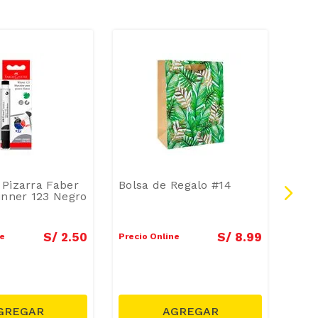
Pizarra Faber
Bolsa de Regalo #14
Pape
inner 123 Negro
Dise
Gra
S/
2
.
50
S/
8
.
99
ne
Precio Online
Preci