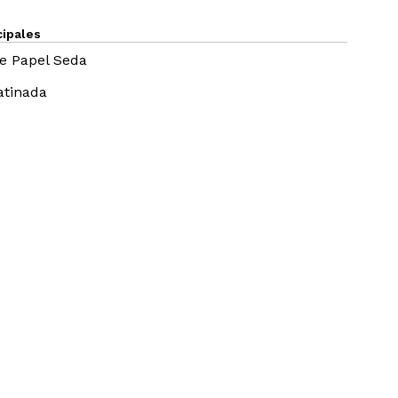
cipales
de Papel Seda
atinada