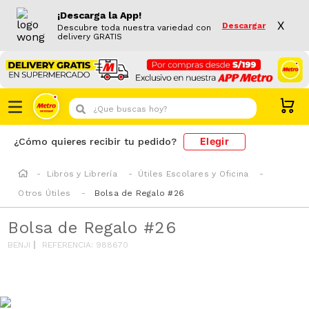
¡Descarga la App!
X
Descargar
Descubre toda nuestra variedad con
delivery GRATIS
¿Que buscas hoy?
Elegir
¿Cómo quieres recibir tu pedido?
Libros y Librería
Útiles Escolares y Oficina
Otros Útiles
Bolsa de Regalo #26
Bolsa de Regalo #26
BENJI
REFERENCIA
:
988670