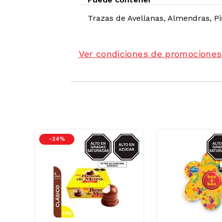
Trazas de
Avellanas, Almendras, P
Ver condiciones de promociones
GRASAS-
AZUCAR/GRASAS-
AZU
-
24 %
SAT