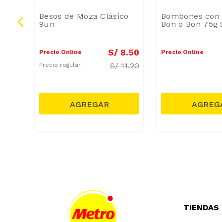
a de
Besos de Moza Clásico
Bombones con 
9un
Bon o Bon 75g 
8
.
30
S/
8
.
50
Precio Online
Precio Online
S/
11.20
Precio regular
TIENDAS