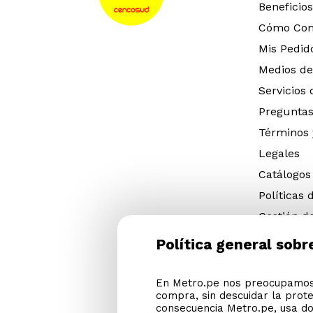
Beneficios
Cómo Co
Mis Pedid
Medios de
Servicios
Preguntas
Términos 
Legales
Catálogos
Políticas 
Gestión d
eléctricos
Política general sobr
Gestión d
(NFU)
En Metro.pe nos preocupamos 
Descargar
compra, sin descuidar la prot
Cyber Met
consecuencia Metro.pe, usa do