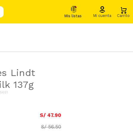
s Lindt
ilk 137g
5651
S/
47
.
90
S/
56
.
50