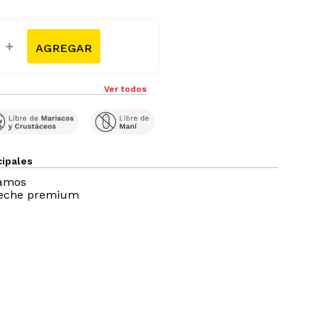
＋
Ver todos
cipales
ramos
leche premium