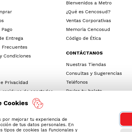
Bienvenidos a Metro
mprar
¿Qué es Cencosud?
os
Ventas Corporativas
 Pago
Memoria Cencosud
 de Entrega
Código de Ética
 Frecuentes
CONTÁCTANOS
y Condiciones
Nuestras Tiendas
Consultas y Sugerencias
Teléfonos
de Privacidad
Revisa tu boleta
e residuos de apartados
 y electrónicos (RAEE)
e Cookies
e Neumáticos Fuera de Uso
por mejorar tu experiencia de
 App
ección de tus datos personales. En
ro 2026
s tipos de cookies las Funcionales y