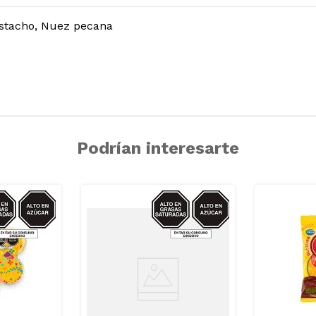
istacho, Nuez pecana
Podrían interesarte
CAR/GRASAS-
AZUCAR/GRASAS-
AZUCAR/
SAT
SAT