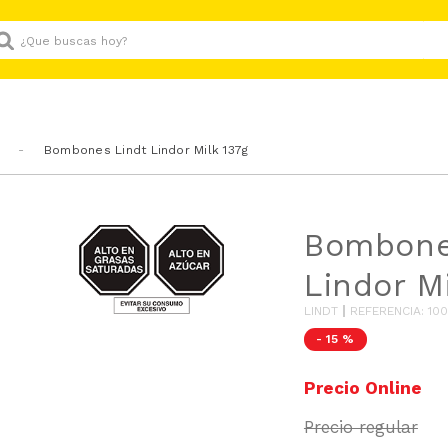
Que buscas hoy?
Bombones Lindt Lindor Milk 137g
AZUCAR/GRASAS-
Bombone
SAT
Lindor M
LINDT
REFERENCIA
:
100
-
15 %