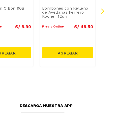
on O Bon 90g
Bombones con Relleno
Bom
de Avellanas Ferrero
Esfe
Rocher 12un
S/
8
.
90
S/
48
.
50
ne
Precio Online
Preci
DESCARGA NUESTRA APP