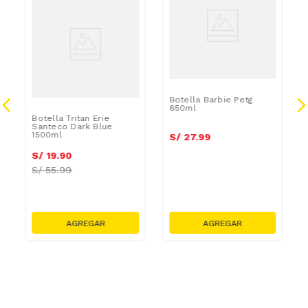
Botella Barbie Petg
650ml
Botella Tritan Erie
Santeco Dark Blue
1500ml
S/
27
.
99
S/
19
.
90
S/
55.99