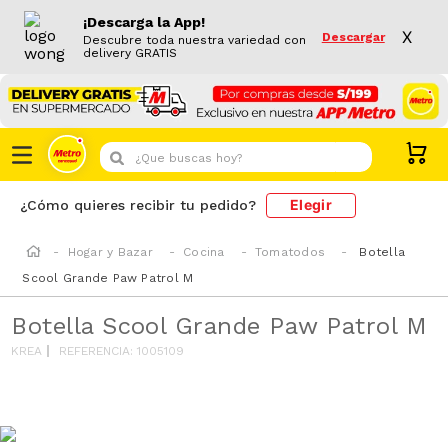
¡Descarga la App!
X
Descargar
Descubre toda nuestra variedad con
delivery GRATIS
¿Que buscas hoy?
Elegir
¿Cómo quieres recibir tu pedido?
Hogar y Bazar
Cocina
Tomatodos
Botella
Scool Grande Paw Patrol M
Botella Scool Grande Paw Patrol M
KREA
REFERENCIA
:
1005109