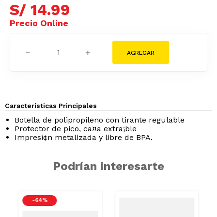
S/
14
.
99
－
＋
Características Principales
Botella de polipropileno con tirante regulable
Protector de pico, ca¤a extra¡ble
Impresi¢n metalizada y libre de BPA.
Podrían interesarte
-
64 %