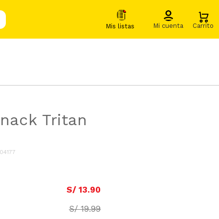
Snack Tritan
04177
S/
13
.
90
S/
19
.
99