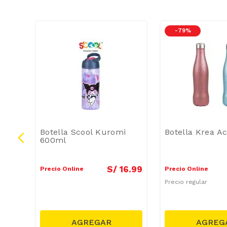
-
79 %
850
Botella Scool Kuromi
Botella Krea Ac
600ml
9
.
90
S/
16
.
99
Precio Online
Precio Online
Precio regular