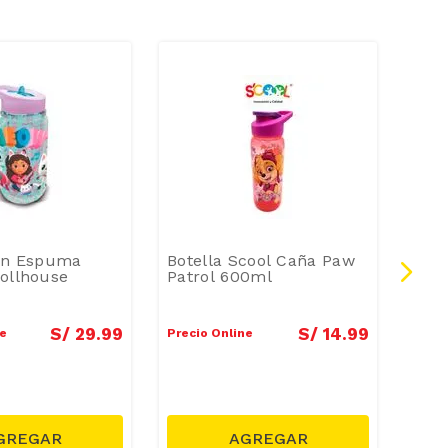
con Espuma
Botella Scool Caña Paw
Bote
ollhouse
Patrol 600ml
S/
29
.
99
S/
14
.
99
ne
Precio Online
Preci