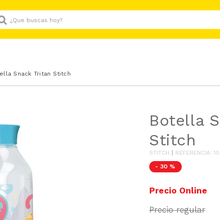
Que buscas hoy?
ella Snack Tritan Stitch
Botella 
Stitch
STITCH
REFERENCIA
:
10
-
30 %