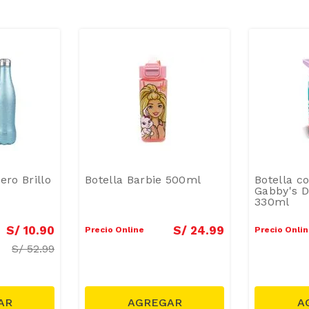
ero Brillo
Botella Barbie 500ml
Botella 
Gabby's D
330ml
S/
10
.
90
S/
24
.
99
Precio Online
Precio Onli
S/
52.99