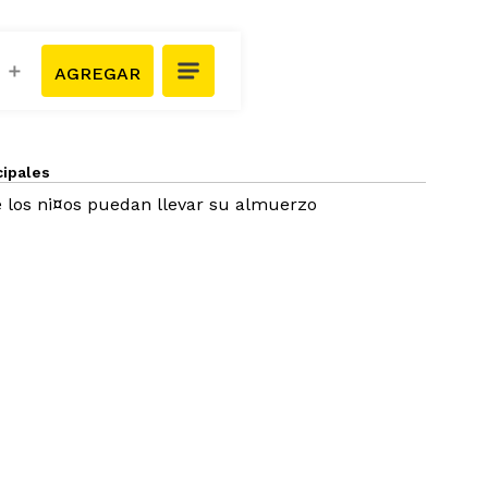
＋
cipales
e los ni¤os puedan llevar su almuerzo