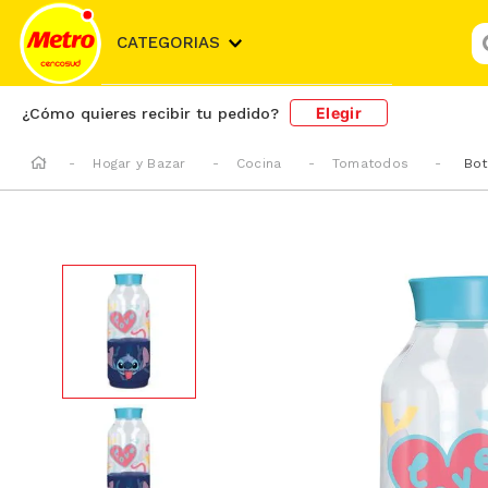
¿
CATEGORIAS
Elegir
¿Cómo quieres recibir tu pedido?
Hogar y Bazar
Cocina
Tomatodos
Bot