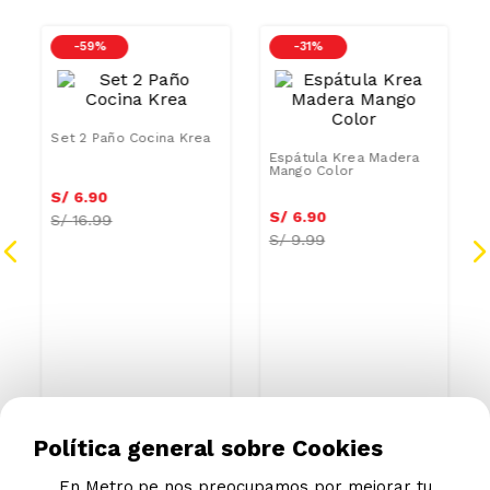
-
59 %
-
31 %
Set 2 Paño Cocina Krea
Espátula Krea Madera
Mango Color
S/
6
.
90
S/
6
.
90
S/
16.99
S/
9.99
Política general sobre Cookies
En Metro.pe nos preocupamos por mejorar tu