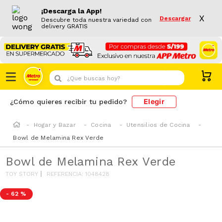
¡Descarga la App!
X
Descargar
Descubre toda nuestra variedad con
delivery GRATIS
¿Que buscas hoy?
Elegir
¿Cómo quieres recibir tu pedido?
Hogar y Bazar
Cocina
Utensilios de Cocina
Bowl de Melamina Rex Verde
Bowl de Melamina Rex Verde
TOY STORY
REFERENCIA
:
1048428
-
62 %