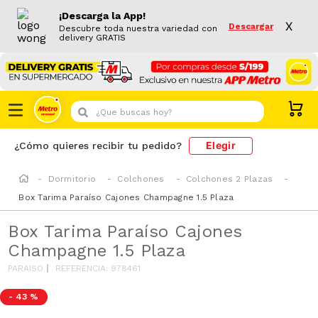
¡Descarga la App!
X
Descargar
Descubre toda nuestra variedad con
delivery GRATIS
¿Que buscas hoy?
Elegir
¿Cómo quieres recibir tu pedido?
Dormitorio
Colchones
Colchones 2 Plazas
Box Tarima Paraíso Cajones Champagne 1.5 Plaza
Box Tarima Paraíso Cajones
Champagne 1.5 Plaza
PARAISO
REFERENCIA
:
978461
-
43 %