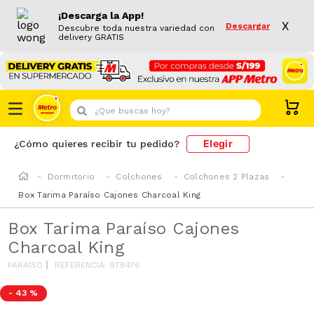
¡Descarga la App!
X
Descargar
Descubre toda nuestra variedad con
delivery GRATIS
¿Que buscas hoy?
Elegir
¿Cómo quieres recibir tu pedido?
Dormitorio
Colchones
Colchones 2 Plazas
Box Tarima Paraíso Cajones Charcoal King
Box Tarima Paraíso Cajones
Charcoal King
PARAISO
REFERENCIA
:
978476
-
43 %