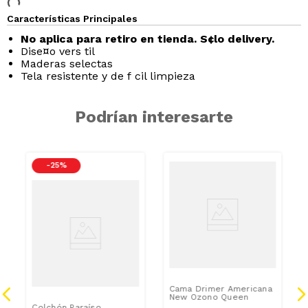
Características Principales
No aplica para retiro en tienda. S¢lo delivery.
Dise¤o vers til
Maderas selectas
Tela resistente y de f cil limpieza
Podrían interesarte
-
25 %
Cama Drimer Americana
New Ozono Queen
Colchón Paraíso