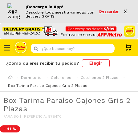
¡Descarga la App!
X
Descargar
Descubre toda nuestra variedad con
delivery GRATIS
¿Que buscas hoy?
Elegir
¿Cómo quieres recibir tu pedido?
Dormitorio
Colchones
Colchones 2 Plazas
Box Tarima Paraíso Cajones Gris 2 Plazas
Box Tarima Paraíso Cajones Gris 2
Plazas
PARAISO
REFERENCIA
:
978470
-
41 %