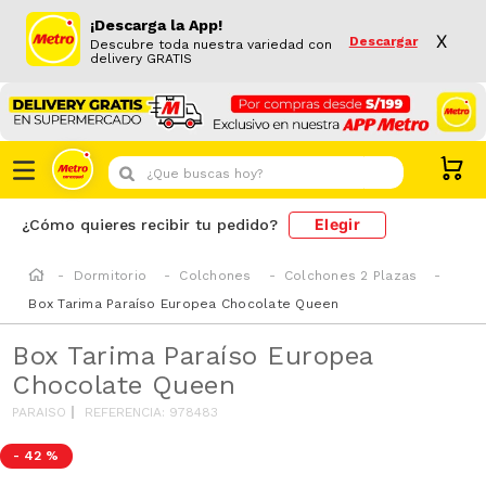
¡Descarga la App!
X
Descargar
Descubre toda nuestra variedad con
delivery GRATIS
¿Que buscas hoy?
Elegir
¿Cómo quieres recibir tu pedido?
Dormitorio
Colchones
Colchones 2 Plazas
Box Tarima Paraíso Europea Chocolate Queen
Box Tarima Paraíso Europea
Chocolate Queen
PARAISO
REFERENCIA
:
978483
-
42 %