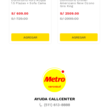
Dormitorio Forli Acqua
Dormitorio Drimer
1.5 Plazas + Sofa Cama
Americano New Ozono
Gris King
S/
609
.
00
S/
2509
.
00
S/
729.00
S/
2999.00
AYUDA CALLCENTER
(511) 613-8888