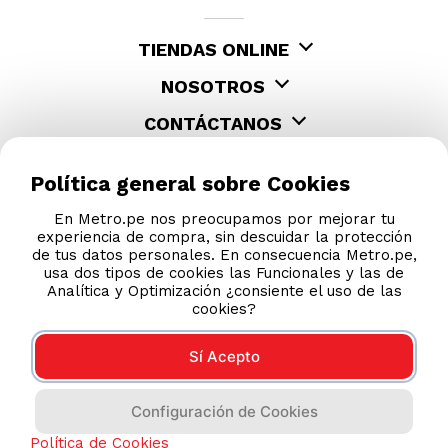
TIENDAS ONLINE
NOSOTROS
CONTÁCTANOS
Política general sobre Cookies
En Metro.pe nos preocupamos por mejorar tu
experiencia de compra, sin descuidar la protección
de tus datos personales. En consecuencia Metro.pe,
usa dos tipos de cookies las Funcionales y las de
Analítica y Optimización ¿consiente el uso de las
cookies?
Sí Acepto
COMPRAS 100% SEGURAS
Configuración de Cookies
Esta tienda usa Niubiz para realizar transacciones
electrónicas.
Política de Cookies