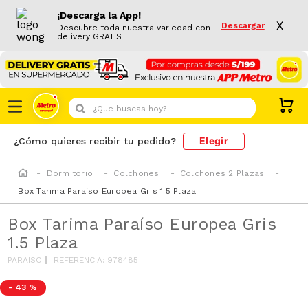
¡Descarga la App!
X
Descargar
Descubre toda nuestra variedad con
delivery GRATIS
¿Que buscas hoy?
Elegir
¿Cómo quieres recibir tu pedido?
Dormitorio
Colchones
Colchones 2 Plazas
Box Tarima Paraíso Europea Gris 1.5 Plaza
Box Tarima Paraíso Europea Gris
1.5 Plaza
PARAISO
REFERENCIA
:
978485
-
43 %