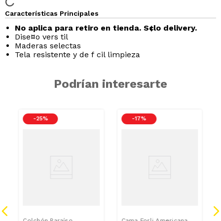
Características Principales
No aplica para retiro en tienda. S¢lo delivery.
Dise¤o vers til
Maderas selectas
Tela resistente y de f cil limpieza
Podrían interesarte
-
25 %
-
17 %
Colchón Paraíso
Cama Forli Americana