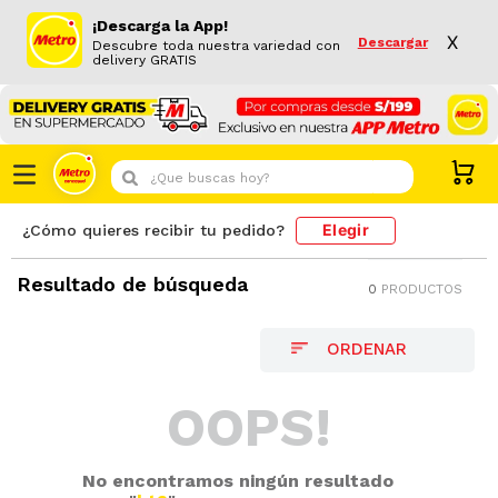
¡Descarga la App!
X
Descargar
Descubre toda nuestra variedad con
delivery GRATIS
¿Que buscas hoy?
Elegir
¿Cómo quieres recibir tu pedido?
Resultado de búsqueda
0
PRODUCTOS
OOPS!
No encontramos ningún resultado