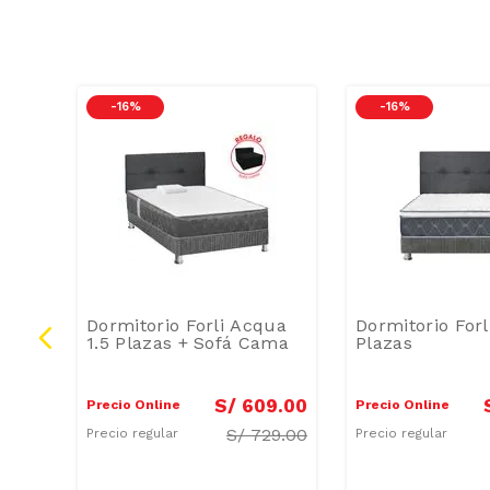
-
16 %
-
16 %
Dormitorio Forli Acqua
Dormitorio Forl
1.5 Plazas + Sofá Cama
Plazas
9
.
00
S/
609
.
00
Precio Online
Precio Online
99.00
S/
729.00
Precio regular
Precio regular