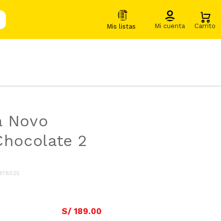
a Novo
Chocolate 2
978525
S/
189
.
00