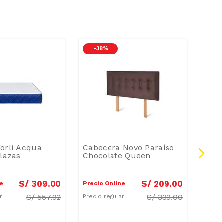
-
38 %
-
4
orli Acqua
Cabecera Novo Paraíso
Box 
Plazas
Chocolate Queen
Plaz
S/
309
.
00
S/
209
.
00
ne
Precio Online
Preci
S/
557.92
S/
339.00
ar
Precio regular
Preci