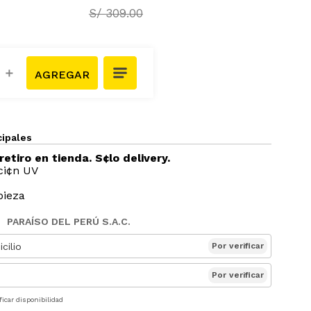
S/
309
.
00
＋
cipales
retiro en tienda. S¢lo delivery.
ci¢n UV
pieza
PARAÍSO DEL PERÚ S.A.C.
cilio
Por verificar
Por verificar
ficar disponibilidad