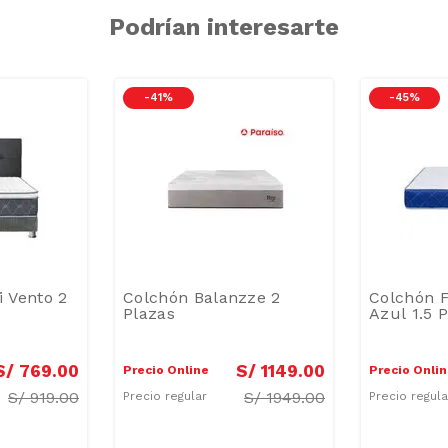
Podrían interesarte
-
41 %
-
45 %
i Vento 2
Colchón Balanzze 2
Colchón F
Plazas
Azul 1.5 
S/
769
.
00
S/
1149
.
00
Precio Online
Precio Onli
S/
919.00
S/
1949.00
Precio regular
Precio regul