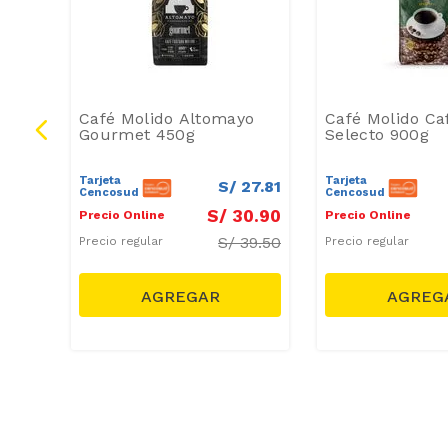
aggio
Café Molido Altomayo
Café Molido Ca
Gourmet 450g
Selecto 900g
Tarjeta
Tarjeta
30
.
15
S/
27
.
81
Cencosud
Cencosud
3
.
50
S/
30
.
90
Precio Online
Precio Online
S/
39.50
Precio regular
Precio regular