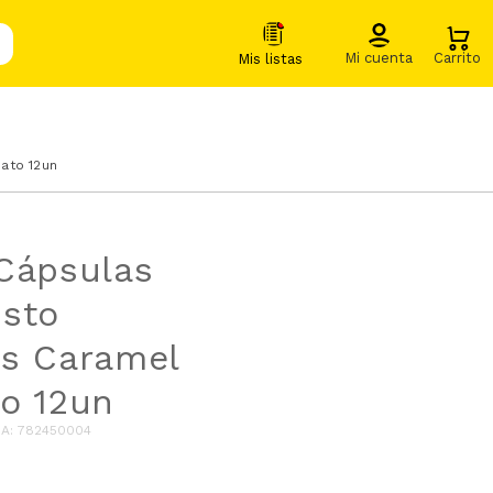
ato 12un
Cápsulas
sto
ks Caramel
o 12un
IA
:
782450004