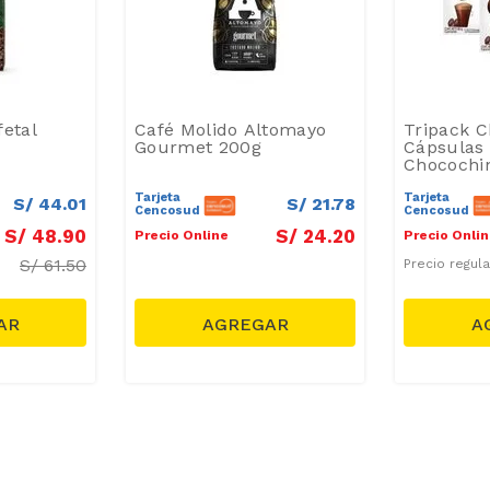
fetal
Café Molido Altomayo
Tripack C
Gourmet 200g
Cápsulas 
Chocochi
Tarjeta
Tarjeta
S/
44
.
01
S/
21
.
78
Cencosud
Cencosud
S/
48
.
90
S/
24
.
20
Precio Online
Precio Onli
S/
61.50
Precio regul