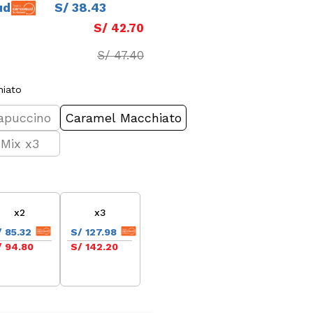
ud
S/
38
.
43
S/
42
.
70
S/
47
.
40
hiato
apuccino
Caramel Macchiato
Mix x3
x2
x3
/ 85.32
S/ 127.98
/ 94.80
S/ 142.20