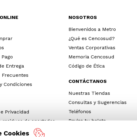
 ONLINE
NOSOTROS
Bienvenidos a Metro
mprar
¿Qué es Cencosud?
os
Ventas Corporativas
 Pago
Memoria Cencosud
 de Entrega
Código de Ética
 Frecuentes
CONTÁCTANOS
y Condiciones
Nuestras Tiendas
Consultas y Sugerencias
Teléfonos
de Privacidad
Revisa tu boleta
e residuos de apartados
 y electrónicos (RAEE)
e Cookies
e Neumáticos Fuera de Uso