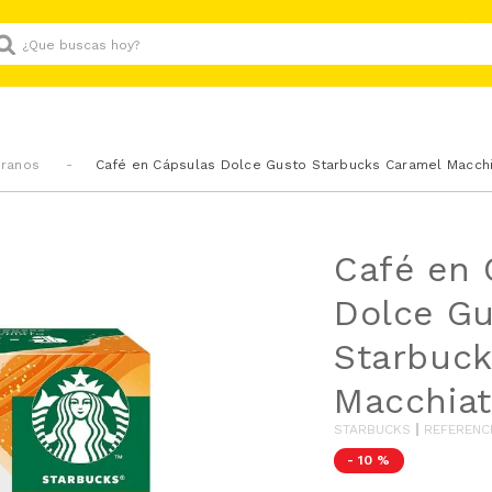
Que buscas hoy?
Granos
Café en Cápsulas Dolce Gusto Starbucks Caramel Macchi
Café en 
Dolce Gu
Starbuc
Macchiat
STARBUCKS
REFERENC
-
10 %