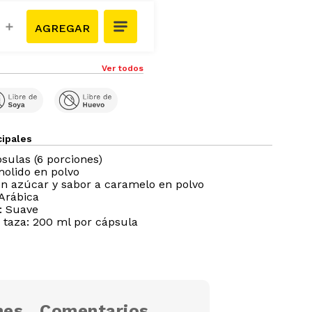
＋
Ver todos
cipales
sulas (6 porciones)
molido en polvo
n azúcar y sabor a caramelo en polvo
Arábica
o: Suave
 taza: 200 ml por cápsula
nes
Comentarios