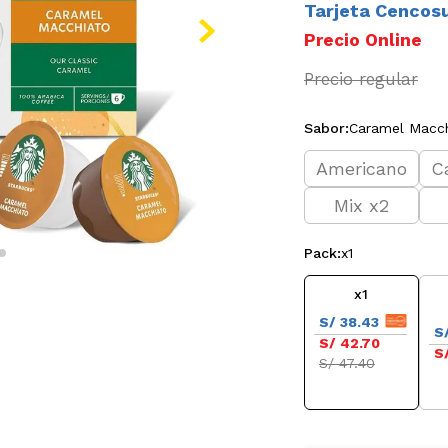
Tarjeta Cencos
Sabor
:
Caramel Macc
Americano
C
Mix x2
Pack
:
x1
x1
S/ 38.43
S
S/ 42.70
S
S/ 47.40