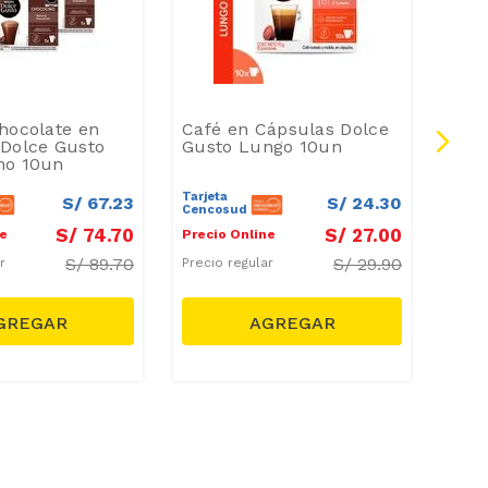
hocolate en
Café en Cápsulas Dolce
Two
Dolce Gusto
Gusto Lungo 10un
Cáp
no 10un
Sta
12u
Tarjeta
Tarje
S/
67
.
23
S/
24
.
30
Cencosud
Cenc
S/
74
.
70
S/
27
.
00
ne
Precio Online
Preci
S/
89.70
S/
29.90
ar
Precio regular