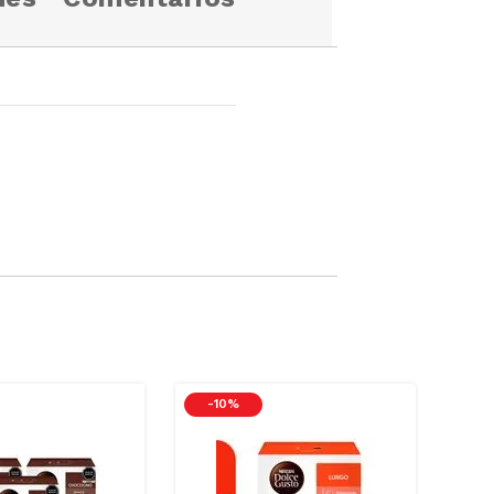
-
10 %