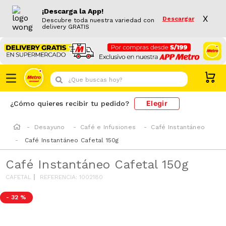
¡Descarga la App!
X
Descargar
Descubre toda nuestra variedad con
delivery GRATIS
¿Que buscas hoy?
Elegir
¿Cómo quieres recibir tu pedido?
Desayuno
Café e Infusiones
Café Instantáneo
Café Instantáneo Cafetal 150g
Café Instantáneo Cafetal 150g
CAFETAL
REFERENCIA
:
1002180
-
32 %