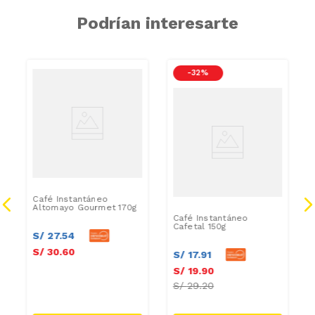
Podrían interesarte
-
32 %
Café Instantáneo
Altomayo Gourmet 170g
Café Instantáneo
Cafetal 150g
S/
27
.
54
S/
30
.
60
S/
17
.
91
S/
19
.
90
S/
29.20