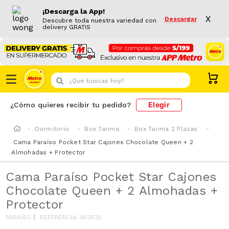
¡Descarga la App!
X
Descargar
Descubre toda nuestra variedad con
delivery GRATIS
¿Que buscas hoy?
Elegir
¿Cómo quieres recibir tu pedido?
Dormitorio
Box Tarima
Box Tarima 2 Plazas
Cama Paraíso Pocket Star Cajones Chocolate Queen + 2
Almohadas + Protector
Cama Paraíso Pocket Star Cajones
Chocolate Queen + 2 Almohadas +
Protector
PARAISO
REFERENCIA
:
953535