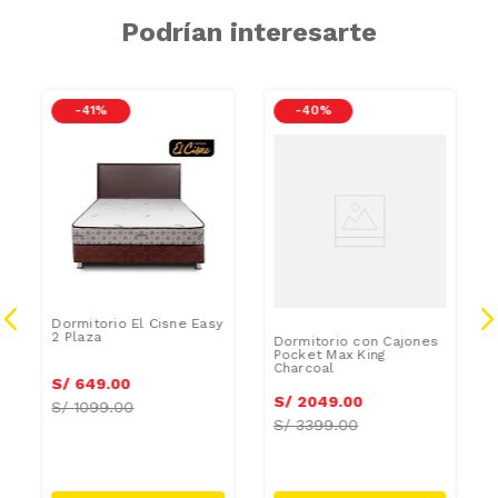
Podrían interesarte
-
41 %
-
40 %
Dormitorio El Cisne Easy
2 Plaza
Dormitorio con Cajones
Pocket Max King
Charcoal
S/
649
.
00
S/
2049
.
00
S/
1099.00
S/
3399.00