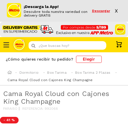
¡Descarga la App!
X
Descargar
Descubre toda nuestra variedad con
delivery GRATIS
¿Que buscas hoy?
Elegir
¿Cómo quieres recibir tu pedido?
Dormitorio
Box Tarima
Box Tarima 2 Plazas
Cama Royal Cloud con Cajones King Champagne
Cama Royal Cloud con Cajones
King Champagne
PARAISO
REFERENCIA
:
992068
-
41 %