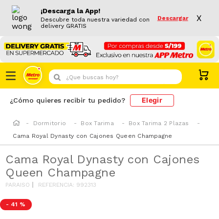
¡Descarga la App!
X
Descargar
Descubre toda nuestra variedad con
delivery GRATIS
¿Que buscas hoy?
Elegir
¿Cómo quieres recibir tu pedido?
Dormitorio
Box Tarima
Box Tarima 2 Plazas
Cama Royal Dynasty con Cajones Queen Champagne
Cama Royal Dynasty con Cajones
Queen Champagne
PARAISO
REFERENCIA
:
992313
-
41 %