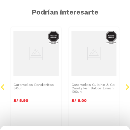
Podrían interesarte
CAR
AZUCAR
AZUCAR
Caramelos Banderitas
Caramelos Cuisine & Co
80un
Candy Fun Sabor Limón
100un
S/
5
.
90
S/
6
.
00