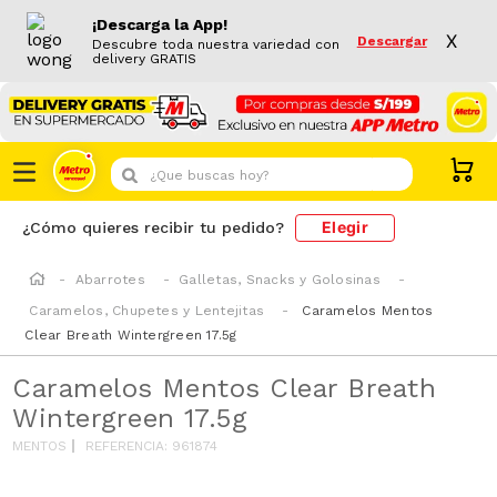
¡Descarga la App!
X
Descargar
Descubre toda nuestra variedad con
delivery GRATIS
¿Que buscas hoy?
Elegir
¿Cómo quieres recibir tu pedido?
Abarrotes
Galletas, Snacks y Golosinas
Caramelos, Chupetes y Lentejitas
Caramelos Mentos
Clear Breath Wintergreen 17.5g
Caramelos Mentos Clear Breath
Wintergreen 17.5g
MENTOS
REFERENCIA
:
961874