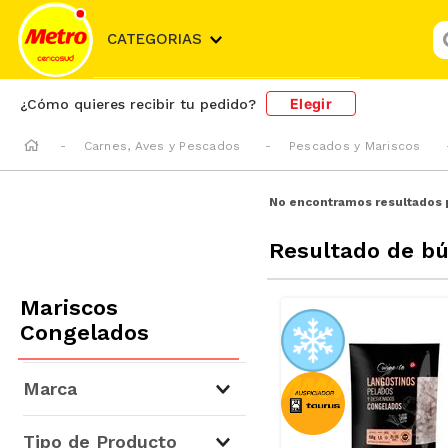
¿
CATEGORIAS
Elegir
¿Cómo quieres recibir tu pedido?
Carnes, Aves y Pescados
Pescados y Mariscos
No encontramos resultados 
Resultado de b
Mariscos
Congelados
Marca
Cuisine & Co
(
15
)
Tipo de Producto