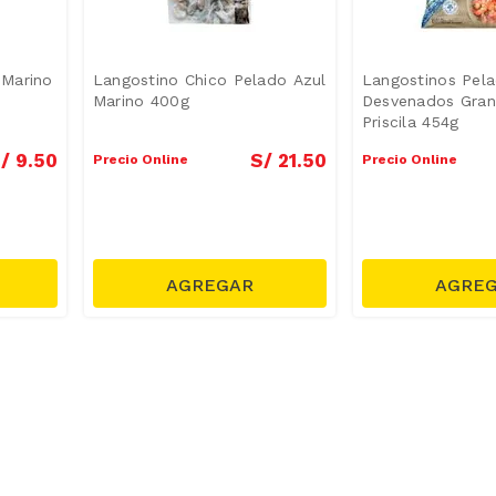
 Marino
Langostino Chico Pelado Azul
Langostinos Pela
Marino 400g
Desvenados Gran
Priscila 454g
/
9
.
50
S/
21
.
50
Precio Online
Precio Online