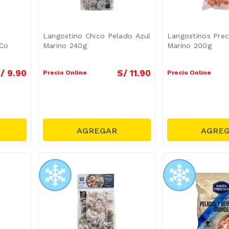
Langostino Chico Pelado Azul
Langostinos Prec
 Co
Marino 240g
Marino 200g
/
9
.
90
S/
11
.
90
Precio Online
Precio Online