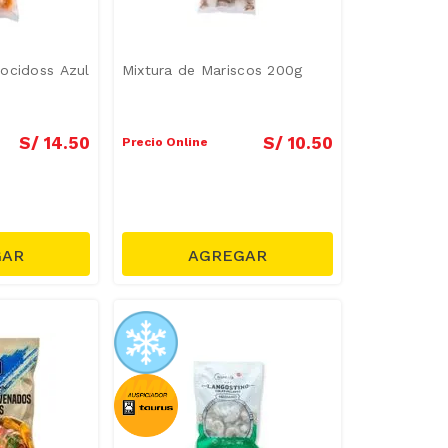
ocidoss Azul
Mixtura de Mariscos 200g
S/
14
.
50
S/
10
.
50
Precio Online