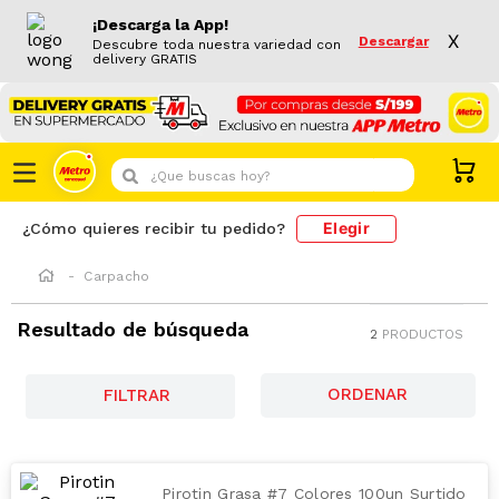
¡Descarga la App!
X
Descargar
Descubre toda nuestra variedad con
delivery GRATIS
¿Que buscas hoy?
Elegir
¿Cómo quieres recibir tu pedido?
Carpacho
Resultado de búsqueda
2
PRODUCTOS
FILTRAR
Pirotin Grasa #7 Colores 100un Surtido