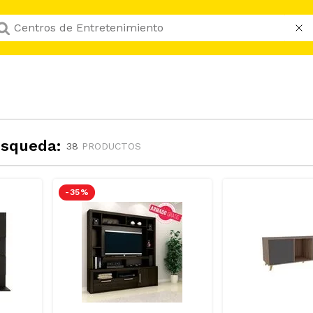
Que buscas hoy?
úsqueda:
38
PRODUCTOS
-
35 %