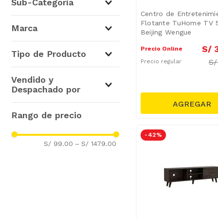
Sub-Categoría
Centro de Entretenimi
Centros de Entretenimiento
Flotante TuHome TV 
Marca
Beijing Wengue
(
38
)
TuHome
(
22
)
S/
Precio Online
Tipo de Producto
Casabella
(
11
)
S
Precio regular
M+DESIGN
(
5
)
Racks TV
(
3
)
Vendido y
Rack TV
(
1
)
Despachado por
Soportes para TV
(
1
)
Industria del Mueble
(
1
)
-
42 %
S/ 99.00
–
S/ 1479.00