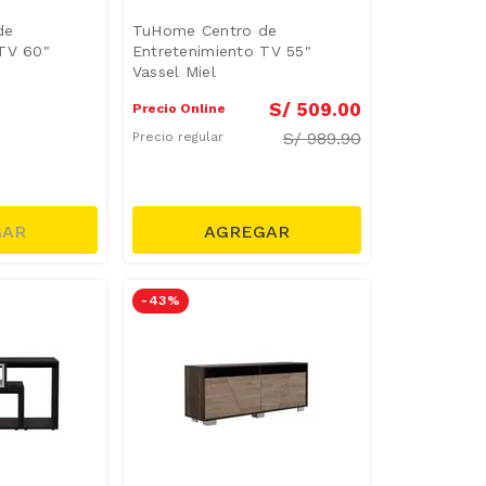
de
TuHome Centro de
 TV 60"
Entretenimiento TV 55"
Vassel Miel
S/
509
.
00
Precio Online
S/
989.90
Precio regular
-
43 %