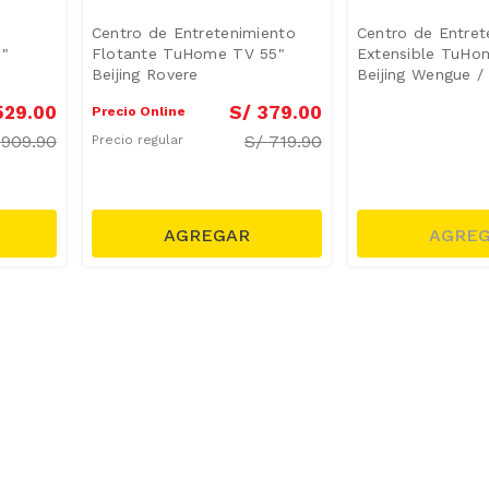
Centro de Entretenimiento
Centro de Entret
0"
Flotante TuHome TV 55"
Extensible TuHo
Beijing Rovere
Beijing Wengue /
529
.
00
S/
379
.
00
Precio Online
/
909.90
S/
719.90
Precio regular