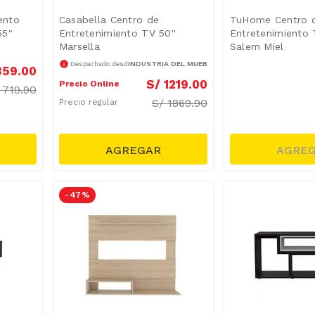
ento
Casabella Centro de
TuHome Centro 
55"
Entretenimiento TV 50''
Entretenimiento
Marsella
Salem Miel
INDUSTRIA DEL MUEBLE
Despachado desde
359
.
00
S/
1219
.
00
Precio Online
/
719.90
S/
1869.90
Precio regular
-
47 %