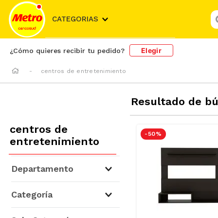
¿
CATEGORIAS
Elegir
¿Cómo quieres recibir tu pedido?
centros de entretenimiento
Resultado de b
centros de
-
50 %
entretenimiento
Departamento
Hogar y Bazar
(
38
)
Categoría
Muebles
(
38
)