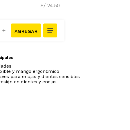
S/
24
.
50
＋
cipales
dades
exible y mango ergon¢mico
aves para enc¡as y dientes sensibles
esi¢n en dientes y enc¡as