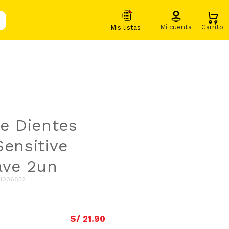
de Dientes
Sensitive
ave 2un
1006852
S/
21
.
90