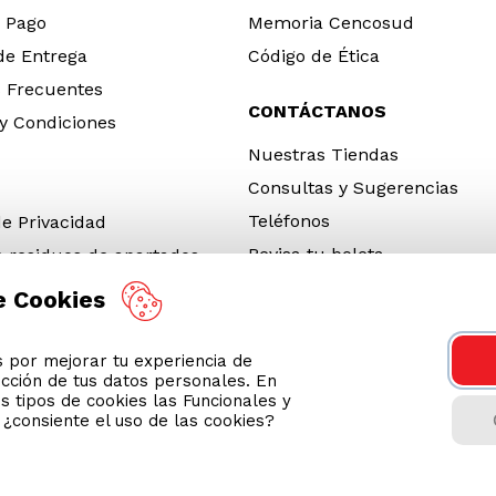
 Pago
Memoria Cencosud
 de Entrega
Código de Ética
 Frecuentes
CONTÁCTANOS
y Condiciones
Nuestras Tiendas
Consultas y Sugerencias
Teléfonos
de Privacidad
Revisa tu boleta
e residuos de apartados
 y electrónicos (RAEE)
e Cookies
e Neumáticos Fuera de Uso
por mejorar tu experiencia de
 App
ección de tus datos personales. En
ro 2026
s tipos de cookies las Funcionales y
n ¿consiente el uso de las cookies?