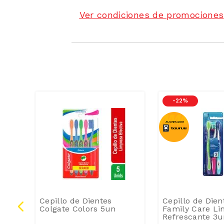
Ver condiciones de promociones
-
22 %
ral-B
Cepillo de Dientes
Cepillo de Dien
4un
Colgate Colors 5un
Family Care Li
Refrescante 3