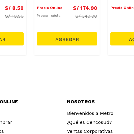
S/
8
.
50
S/
174
.
90
Precio Online
Precio Onli
S/
10.90
S/
349.90
Precio regular
 ONLINE
NOSOTROS
Bienvenidos a Metro
mprar
¿Qué es Cencosud?
os
Ventas Corporativas