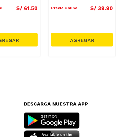
S/
61
.
50
S/
39
.
90
ne
Precio Online
Preci
DESCARGA NUESTRA APP