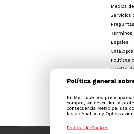
Medios de
Servicios
Preguntas
Términos 
Legales
Catálogos
Políticas 
Gestión d
eléctricos
Política general sobr
Gestión d
(NFU)
En Metro.pe nos preocupamos 
Descargar
compra, sin descuidar la prot
Cyber Met
consecuencia Metro.pe, usa do
las de Analítica y Optimizació
Política de Cookies