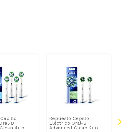
Cepillo
Repuesto Cepillo
Repu
Oral-B
Eléctrico Oral-B
Eléc
 Clean 4un
Advanced Clean 2un
Prin