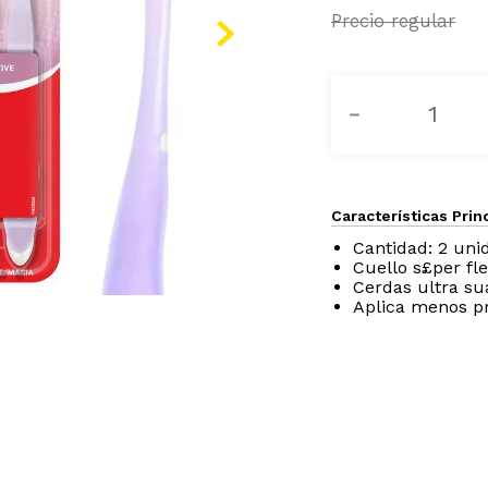
－
Características Prin
Cantidad: 2 uni
Cuello s£per fl
Cerdas ultra su
Aplica menos pr