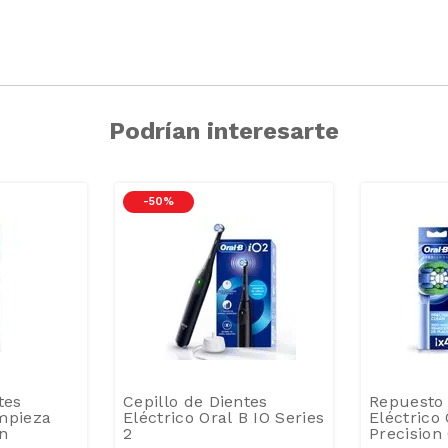
Podrían interesarte
-
50 %
tes
Cepillo de Dientes
Repuesto 
mpieza
Eléctrico Oral B IO Series
Eléctrico 
un
2
Precision