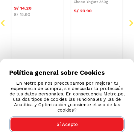
Cereal Bañado con
Chocolate 2 Cerritos
Choco Yogurt 350g
Cereal Flakes Angel 1 kg
S/
21
.
51
S/
23
.
90
S/
12
.
78
S/
14
.
20
Política general sobre Cookies
S/
15.90
En Metro.pe nos preocupamos por mejorar tu
experiencia de compra, sin descuidar la protección
de tus datos personales. En consecuencia Metro.pe,
usa dos tipos de cookies las Funcionales y las de
Analítica y Optimización ¿consiente el uso de las
cookies?
Sí Acepto