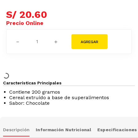
S/
18
.
54
Tarjeta Cencosud
S/
20
.
60
－
＋
Características Principales
Contiene 200 gramos
Cereal extruido a base de superalimentos
Sabor: Chocolate