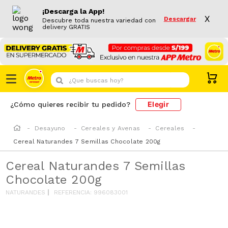
¡Descarga la App!
X
Descargar
Descubre toda nuestra variedad con
delivery GRATIS
¿Que buscas hoy?
Elegir
¿Cómo quieres recibir tu pedido?
Desayuno
Cereales y Avenas
Cereales
Cereal Naturandes 7 Semillas Chocolate 200g
Cereal Naturandes 7 Semillas
Chocolate 200g
NATURANDES
REFERENCIA
:
996083001