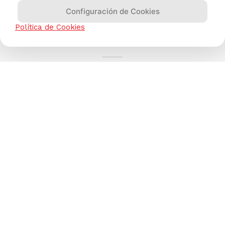
Configuración de Cookies
Política de Cookies
AYUDA CALLCENTER
(511) 613-8888
TIENDAS ONLINE
NOSOTROS
CONTÁCTANOS