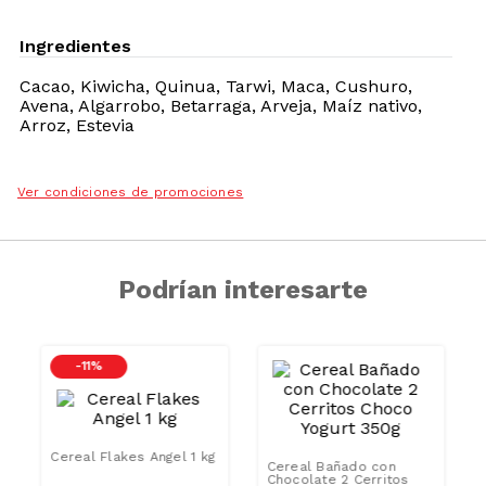
Descripción
Información Nutricional
Especificaciones
Ingredientes
Cacao, Kiwicha, Quinua, Tarwi, Maca, Cushuro,
Avena, Algarrobo, Betarraga, Arveja, Maíz nativo,
Arroz, Estevia
Ver condiciones de promociones
Podrían interesarte
CAR
-
11 %
AZUCAR/GRAS
SAT