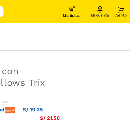
 con
lows Trix
002182
ud
S/
19
.
35
S/
21
.
50