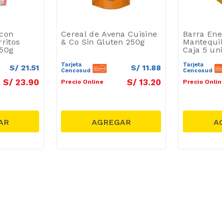
 con
Cereal de Avena Cuisine
Barra Ene
ritos
& Co Sin Gluten 250g
Mantequil
350g
Caja 5 un
Tarjeta
Tarjeta
S/
21
.
51
S/
11
.
88
Cencosud
Cencosud
S/
23
.
90
S/
13
.
20
Precio Online
Precio Onli