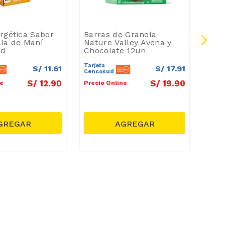
rgética Sabor
Barras de Granola
Trig
la de Maní
Nature Valley Avena y
Azu
id
Chocolate 12un
Clás
Tarjeta
Tarje
S/
11
.
61
S/
17
.
91
Cencosud
Cenc
S/
12
.
90
S/
19
.
90
ne
Precio Online
Preci