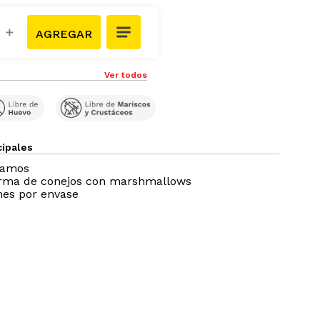
＋
Ver todos
cipales
ramos
orma de conejos con marshmallows
nes por envase