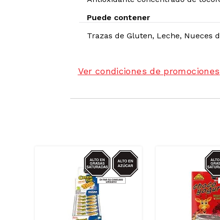
Puede contener
Trazas de
Gluten, Leche, Nueces d
Ver condiciones de promociones
SODIO
AZUCAR/GRASAS-
AZU
SAT