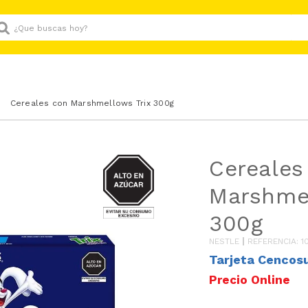
Que buscas hoy?
Cereales con Marshmellows Trix 300g
AZUCAR
Cereales
Marshmel
300g
NESTLE
REFERENCIA
:
1
Tarjeta Cencos