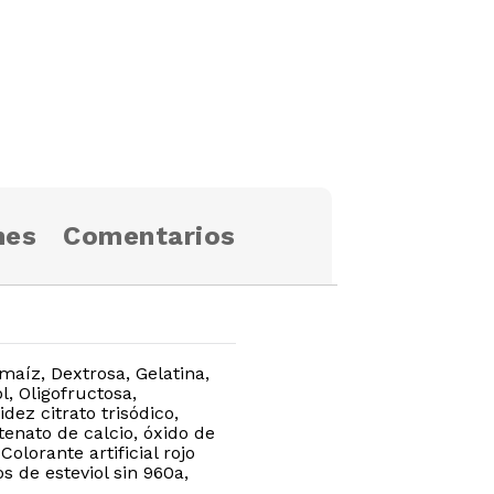
nes
Comentarios
aíz, Dextrosa, Gelatina,
, Oligofructosa,
dez citrato trisódico,
tenato de calcio, óxido de
Colorante artificial rojo
s de esteviol sin 960a,