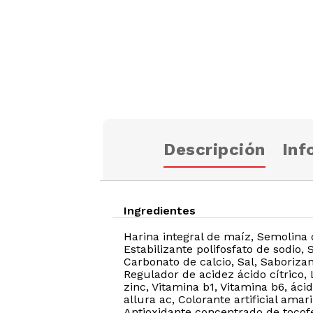
Descripción
Inf
Ingredientes
Harina integral de maíz, Semolina 
Estabilizante polifosfato de sodio,
Carbonato de calcio, Sal, Saborizan
Regulador de acidez ácido cítrico, 
zinc, Vitamina b1, Vitamina b6, ácido
allura ac, Colorante artificial amar
Antioxidante concentrado de tocof