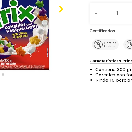
－
Certificados
Características Prin
Contiene 300 g
Cereales con f
Rinde 10 porcio