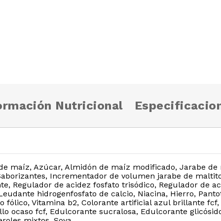
ormación Nutricional
Especificacio
de maíz, Azúcar, Almidón de maíz modificado, Jarabe de m
 Saborizantes, Incrementador de volumen jarabe de maltitol
te, Regulador de acidez fosfato trisódico, Regulador de aci
Leudante hidrogenfosfato de calcio, Niacina, Hierro, Panto
 fólico, Vitamina b2, Colorante artificial azul brillante fcf, 
illo ocaso fcf, Edulcorante sucralosa, Edulcorante glicósido
eroles mixtos, Soya