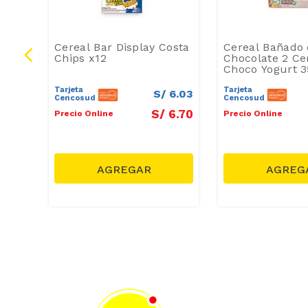
uity
Cereal Bar Display Costa
Cereal Bañado
Chips x12
Chocolate 2 Cer
Choco Yogurt 
Tarjeta
Tarjeta
35
.
91
S/
6
.
03
Cencosud
Cencosud
9
.
90
S/
6
.
70
Precio Online
Precio Online