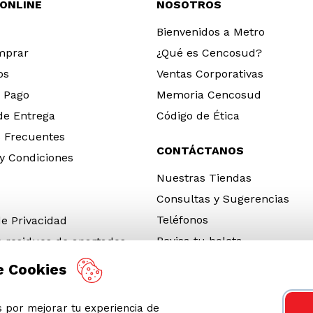
 ONLINE
NOSOTROS
Bienvenidos a Metro
mprar
¿Qué es Cencosud?
os
Ventas Corporativas
 Pago
Memoria Cencosud
 de Entrega
Código de Ética
 Frecuentes
CONTÁCTANOS
y Condiciones
Nuestras Tiendas
Consultas y Sugerencias
Teléfonos
de Privacidad
Revisa tu boleta
e residuos de apartados
 y electrónicos (RAEE)
e Cookies
e Neumáticos Fuera de Uso
por mejorar tu experiencia de
 App