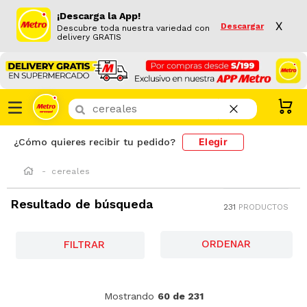
¡Descarga la App!
X
Descargar
Descubre toda nuestra variedad con
delivery GRATIS
¿Que buscas hoy?
Elegir
¿Cómo quieres recibir tu pedido?
cereales
Resultado de búsqueda
231
PRODUCTOS
FILTRAR
Cereal Infantil en Polvo Nestum Trigo