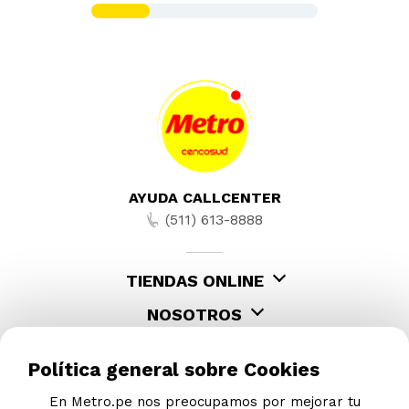
Quinua y Otros Cereales 350g
S/
18
.
50
Cereal Infantil en Polvo Nestum 5
Cereales 350g
S/
18
.
50
Política general sobre Cookies
En Metro.pe nos preocupamos por mejorar tu