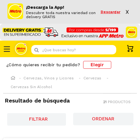
¡Descarga la App!
X
Descargar
Descubre toda nuestra variedad con
delivery GRATIS
¿Que buscas hoy?
Elegir
¿Cómo quieres recibir tu pedido?
Cervezas, Vinos y Licores
Cervezas
Cervezas Sin Alcohol
Resultado de búsqueda
21
PRODUCTOS
FILTRAR