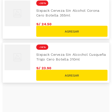
-
30 %
Sixpack Cerveza Sin Alcohol Corona
Cero Botella 355ml
S/
24
.
50
S/
35.00
-
14 %
Sixpack Cerveza Sin Alcochol Cusqueña
Trigo Cero Botella 310ml
S/
23
.
90
S/
27.70