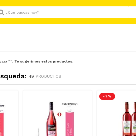
Que buscas hoy?
para “
”. Te sugerimos estos productos:
úsqueda:
49
PRODUCTOS
-
7 %