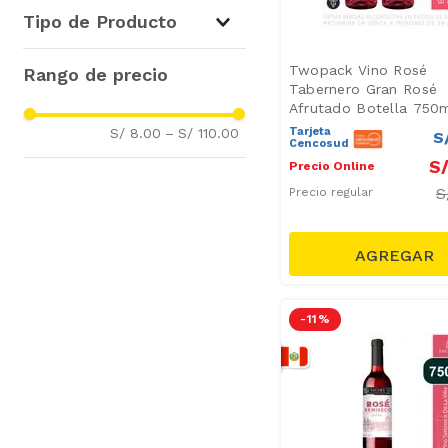
Blend
(
2
)
Tipo de Producto
Nielluccio
(
1
)
Tacama
(
6
)
Vinos Rosé
(
36
)
Twopack Vino Rosé
Tabernero
(
4
)
Tabernero Gran Rosé
Vino Rosé
(
2
)
Afrutado Botella 750
Santiago Queirolo
(
4
)
Tarjeta
S/ 8.00
–
S/ 110.00
S
Viña Vieja
(
3
)
Cencosud
Finca Las Moras
(
3
)
S
Precio Online
Ocucaje
(
2
)
S
Precio regular
Finca Rotondo
(
2
)
Finca La Linda
(
2
)
Dilema
(
2
)
Vittoria
(
1
)
Mostrar 20 más
-
11 %