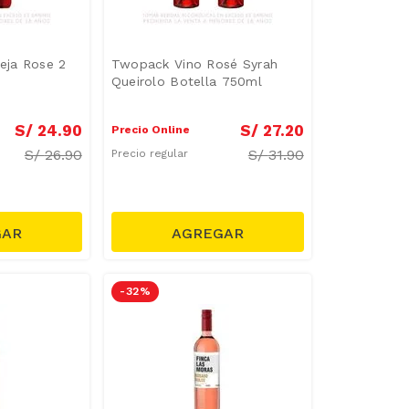
ieja Rose 2
Twopack Vino Rosé Syrah
Queirolo Botella 750ml
S/
24
.
90
S/
27
.
20
Precio Online
S/
26.90
S/
31.90
Precio regular
-
32 %