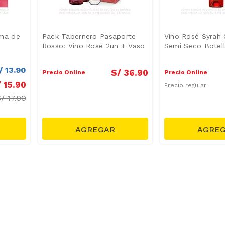
ma de
Pack Tabernero Pasaporte
Vino Rosé Syrah 
Rosso: Vino Rosé 2un + Vaso
Semi Seco Botel
/
13
.
90
S/
36
.
90
Precio Online
Precio Online
/
15
.
90
Precio regular
S/
17.90