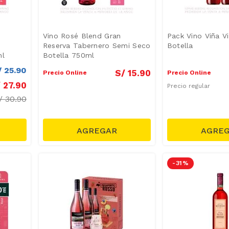
Vino Rosé Blend Gran
Pack Vino Viña V
Reserva Tabernero Semi Seco
Botella
ml
Botella 750ml
/
25
.
90
S/
15
.
90
Precio Online
Precio Online
/
27
.
90
Precio regular
/
30.90
-
31 %