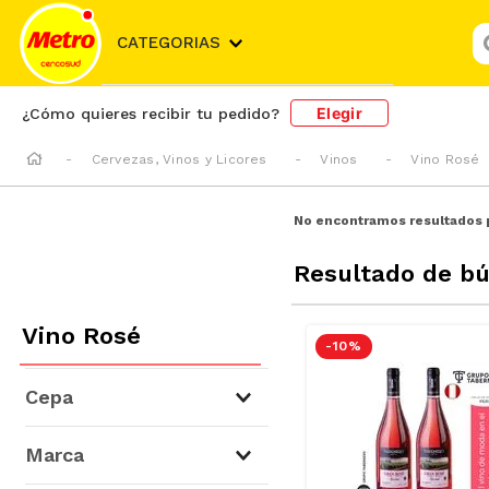
¿
CATEGORIAS
Elegir
¿Cómo quieres recibir tu pedido?
Cervezas, Vinos y Licores
Vinos
Vino Rosé
No encontramos resultados 
Resultado de b
Vino Rosé
-
10 %
Cepa
Syrah
(
4
)
Marca
Malbec
(
2
)