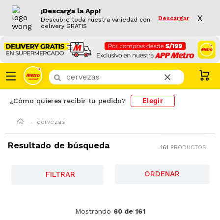
¡Descarga la App!
X
Descargar
Descubre toda nuestra variedad con
delivery GRATIS
¿Que buscas hoy?
Elegir
¿Cómo quieres recibir tu pedido?
cervezas
Resultado de búsqueda
161
PRODUCTOS
FILTRAR
-
7 %