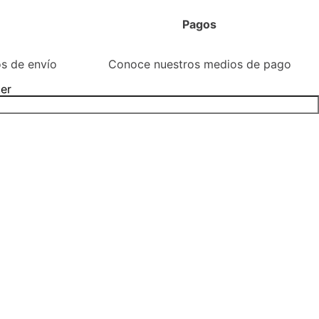
Despensa
Congelados
Carnes y chorizos