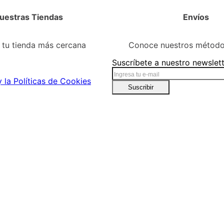
Cuidado del Hogar
Lácteos y huevos
Panadería