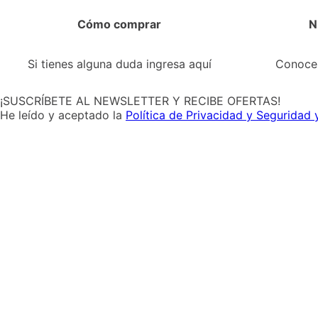
Tecnología
Bebidas
Frutas y Verduras
Descarga
HOY
nuestra
App