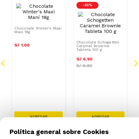
/GRASAS-
AZUCAR/GRASAS-
-
30 %
SAT
Chocolate Winter's Maxi
Maní 18g
Chocolate Schogetten
Caramel Brownie
Tableta 100 g
S/
1
.
00
S/
6
.
90
S/
9.90
Política general sobre Cookies