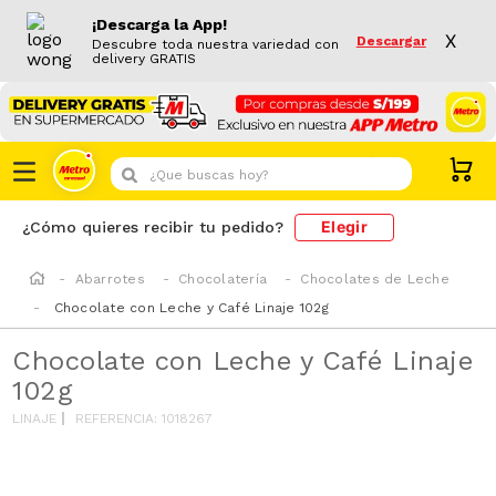
¡Descarga la App!
X
Descargar
Descubre toda nuestra variedad con
delivery GRATIS
¿Que buscas hoy?
Elegir
¿Cómo quieres recibir tu pedido?
Abarrotes
Chocolatería
Chocolates de Leche
Chocolate con Leche y Café Linaje 102g
Chocolate con Leche y Café Linaje
102g
LINAJE
REFERENCIA
:
1018267