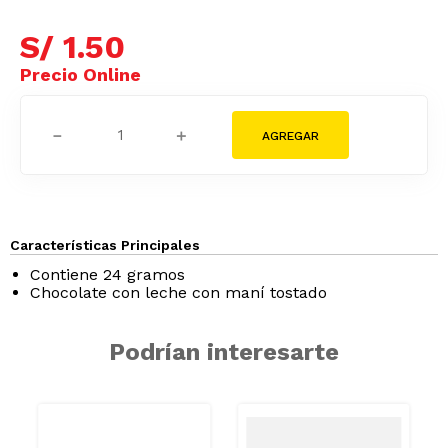
S/
1
.
50
－
＋
Características Principales
Contiene 24 gramos
Chocolate con leche con maní tostado
Podrían interesarte
/GRASAS-
AZUCAR/GRASAS-
AZUCAR/GRAS
SAT
SAT