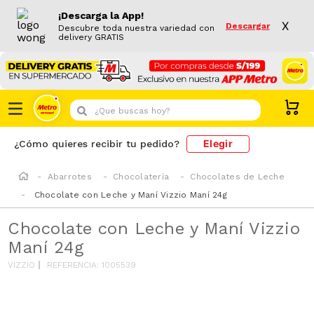
¡Descarga la App!
X
Descargar
Descubre toda nuestra variedad con
delivery GRATIS
¿Que buscas hoy?
Elegir
¿Cómo quieres recibir tu pedido?
Abarrotes
Chocolatería
Chocolates de Leche
Chocolate con Leche y Maní Vizzio Maní 24g
Chocolate con Leche y Maní Vizzio
Maní 24g
VIZZIO
REFERENCIA
:
1005539