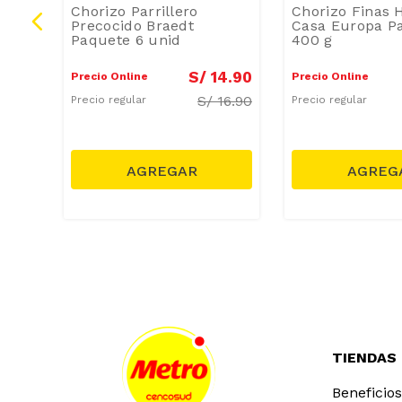
uiza
Chorizo Parrillero
Chorizo Finas 
Precocido Braedt
Casa Europa P
Paquete 6 unid
400 g
4
.
90
S/
14
.
90
Precio Online
Precio Online
18.90
S/
16.90
Precio regular
Precio regular
TIENDAS
Beneficios