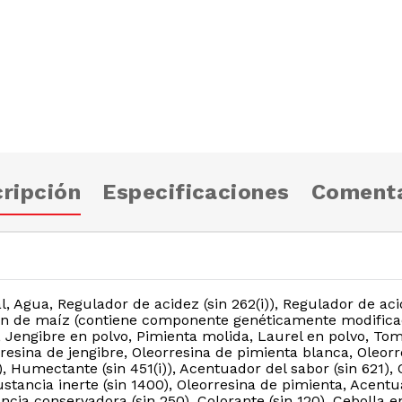
ripción
Especificaciones
Comenta
, Agua, Regulador de acidez (sin 262(i)), Regulador de acid
dón de maíz (contiene componente genéticamente modifica
, Jengibre en polvo, Pimienta molida, Laurel en polvo, Tom
resina de jengibre, Oleorresina de pimienta blanca, Oleor
)), Humectante (sin 451(i)), Acentuador del sabor (sin 621)
Sustancia inerte (sin 1400), Oleorresina de pimienta, Acentu
ancia conservadora (sin 250), Colorante (sin 120), Cebolla e