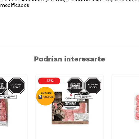
 modificados
Podrían interesarte
IO/GRASAS-
SODIO/GRASAS-
-
12 %
SAT
SAT