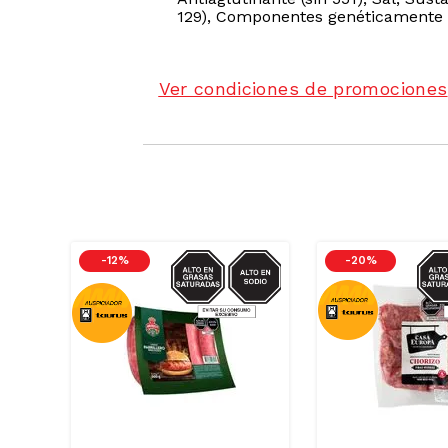
129), Componentes genéticamente
Ver condiciones de promociones
RASAS-
SODIO/GRASAS-
SOD
-
12 %
-
20 %
SAT