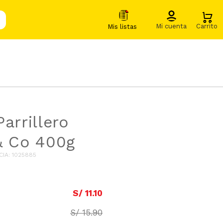
arrillero
& Co 400g
CIA
:
1025885
S/
11
.
10
S/
15
.
90