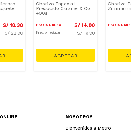
Hierbas
Chorizo Especial
Chorizo Pa
aquete
Precocido Cuisine & Co
Zimmerm
400g
S/
18
.
30
S/
14
.
90
Precio Online
Precio Onli
S/
22.90
S/
16.90
Precio regular
 ONLINE
NOSOTROS
Bienvenidos a Metro