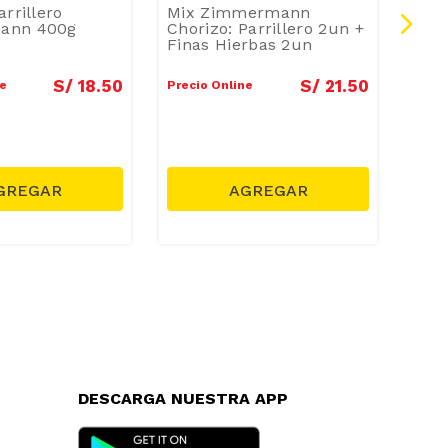
rrillero
Mix Zimmermann
Cho
ann 400g
Chorizo: Parrillero 2un +
Sal
Finas Hierbas 2un
500
S/
18
.
50
S/
21
.
50
ne
Precio Online
Preci
DESCARGA NUESTRA APP