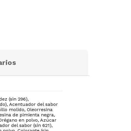
rios
ez (sin 296),
do), Acentuador del sabor
illo molido, Oleorresina
resina de pimienta negra,
, Orégano en polvo, Azúcar
ador del sabor (sin 621),
n polvo, Colorante (sin