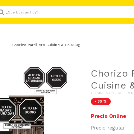
Que buscas hoy?
Chorizo Parrillero Cuisine & Co 400g
SODIO/GRASAS-
Chorizo P
SAT
Cuisine 
CUISINE & CO
REFEREN
-
30 %