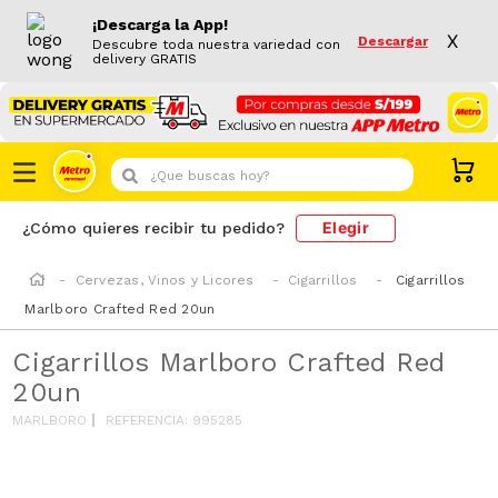
¡Descarga la App!
X
Descargar
Descubre toda nuestra variedad con
delivery GRATIS
¿Que buscas hoy?
Elegir
¿Cómo quieres recibir tu pedido?
Cervezas, Vinos y Licores
Cigarrillos
Cigarrillos
Marlboro Crafted Red 20un
Cigarrillos Marlboro Crafted Red
20un
MARLBORO
REFERENCIA
:
995285