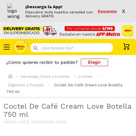
¡Descarga la App!
X
Descargar
Descubre toda nuestra variedad con
delivery GRATIS
¿Que buscas hoy?
Elegir
¿Cómo quieres recibir tu pedido?
Cervezas, Vinos y Licores
Licores
Digestivo y Pousse
Coctel De Café Cream Love Botella
750 ml
Coctel De Café Cream Love Botella
750 ml
CREAM LOVE
REFERENCIA
:
311249