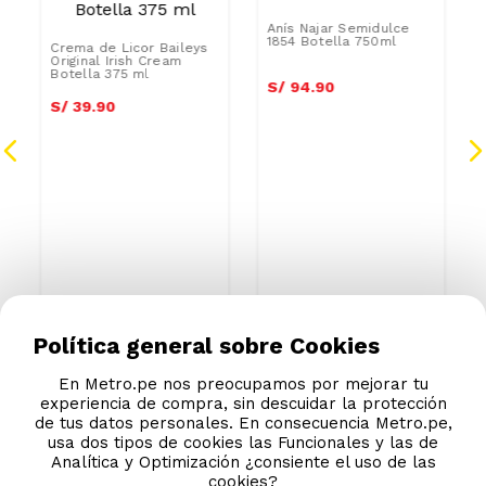
Crema de Licor Baileys
Anís Najar Semidulce
Original Irish Cream
1854 Botella 750ml
Botella 375 ml
S/
39
.
90
S/
94
.
90
Política general sobre Cookies
En Metro.pe nos preocupamos por mejorar tu
experiencia de compra, sin descuidar la protección
de tus datos personales. En consecuencia Metro.pe,
usa dos tipos de cookies las Funcionales y las de
Analítica y Optimización ¿consiente el uso de las
cookies?