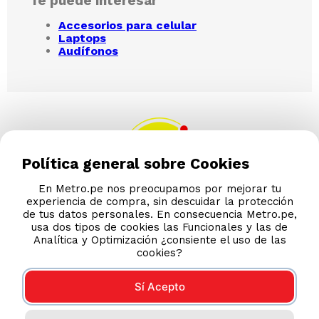
Te puede interesar
Accesorios para celular
Laptops
Audífonos
Política general sobre Cookies
En Metro.pe nos preocupamos por mejorar tu
experiencia de compra, sin descuidar la protección
AYUDA CALLCENTER
de tus datos personales. En consecuencia Metro.pe,
(511) 613-8888
usa dos tipos de cookies las Funcionales y las de
Analítica y Optimización ¿consiente el uso de las
cookies?
TIENDAS ONLINE
Sí Acepto
NOSOTROS