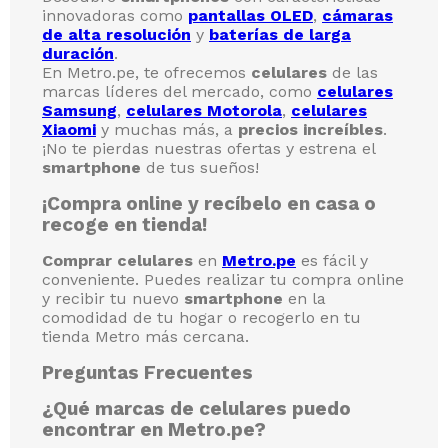
innovadoras como
pantallas OLED
,
cámaras
de alta resolución
y
baterías de larga
duración
.
En Metro.pe, te ofrecemos
celulares
de las
marcas líderes del mercado, como
celulares
Samsung
,
celulares Motorola
,
celulares
Xiaomi
y muchas más, a
precios increíbles
.
¡No te pierdas nuestras ofertas y estrena el
smartphone
de tus sueños!
¡Compra online y recíbelo en casa o
recoge en tienda!
Comprar celulares
en
Metro.pe
es fácil y
conveniente. Puedes realizar tu compra online
y recibir tu nuevo
smartphone
en la
comodidad de tu hogar o recogerlo en tu
tienda Metro más cercana.
Preguntas Frecuentes
¿Qué marcas de celulares puedo
encontrar en Metro.pe?