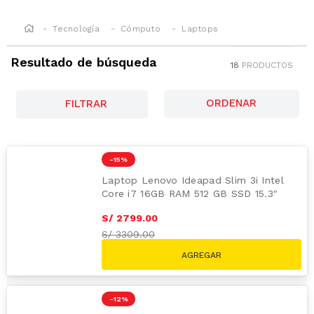
Tecnología
Cómputo
Laptops
Resultado de búsqueda
18
PRODUCTOS
FILTRAR
-
15 %
Laptop Lenovo Ideapad Slim 3i Intel
Core i7 16GB RAM 512 GB SSD 15.3"
WUXGA
S/
2699
.
00
S/
2799
.
00
S/
3309.00
-
12 %
Laptop Lenovo Ideapad Slim 3i 15.3"