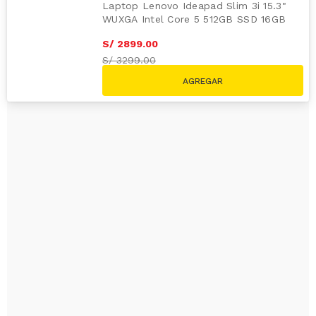
WUXGA Intel Core 5 512GB SSD 16GB
RAM
S/
2749
.
00
S/
2899
.
00
S/
3299.00