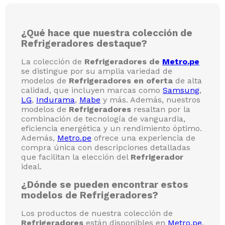
-
36 %
Refrigeradora Indurama Ri-359I No
Frost 2 Puertas
Despachado desde
CENCOSUD RETAIL PERÚ S.A.
S/
999
.
00
S/
1549.00