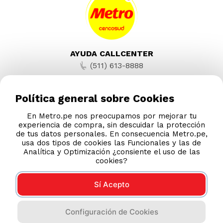
Has visto todos los
6
productos
Política general sobre Cookies
En Metro.pe nos preocupamos por mejorar tu
experiencia de compra, sin descuidar la protección
de tus datos personales. En consecuencia Metro.pe,
usa dos tipos de cookies las Funcionales y las de
Analítica y Optimización ¿consiente el uso de las
cookies?
¿Qué hace que nuestra colección de
Refrigeradores destaque?
Sí Acepto
La colección de
Refrigeradores de
Metro.pe
Configuración de Cookies
se distingue por su amplia variedad de
modelos de
Refrigeradores en oferta
de alta