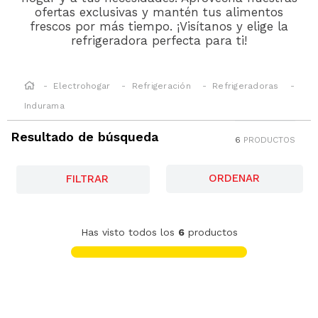
ofertas exclusivas y mantén tus alimentos
frescos por más tiempo. ¡Visítanos y elige la
refrigeradora perfecta para ti!
Electrohogar
Refrigeración
Refrigeradoras
Indurama
Resultado de búsqueda
6
PRODUCTOS
FILTRAR
-
44 %
Refrigeradora Indurama Side By Side Ri-
795Di
S/
1849
.
00
S/
3299.00