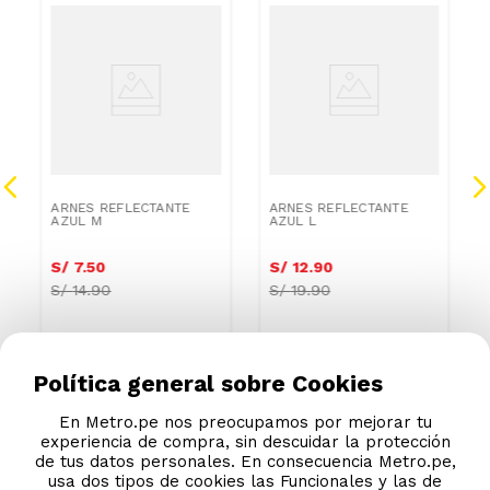
ARNES REFLECTANTE
ARNES REFLECTANTE
AZUL M
AZUL L
S/
7
.
50
S/
12
.
90
S/
14.90
S/
19.90
Política general sobre Cookies
En Metro.pe nos preocupamos por mejorar tu
experiencia de compra, sin descuidar la protección
de tus datos personales. En consecuencia Metro.pe,
usa dos tipos de cookies las Funcionales y las de