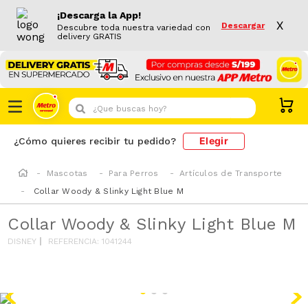
¡Descarga la App!
X
Descargar
Descubre toda nuestra variedad con
delivery GRATIS
¿Que buscas hoy?
Elegir
¿Cómo quieres recibir tu pedido?
Mascotas
Para Perros
Artículos de Transporte
Collar Woody & Slinky Light Blue M
Collar Woody & Slinky Light Blue M
DISNEY
REFERENCIA
:
1041244